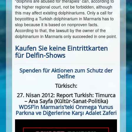
“dolphins are abused for therapies” can, according to
the higher regional court, not be forbidden, although
this may affect existing dolphinariums. Only a call for
boycotting a Turkish dolphinarium in Marmaris has to
stop because it is based on nonproven facts.
According to that, the lawsuit by the owner of the
dolphinarium in Marmaris only succeeded in one point.
Kaufen Sie keine Eintrittkarten
für Delfin-Shows
Spenden für Aktionen zum Schutz der
Delfine
Türkisch:
27. Nisan 2012: Report Turkish: Timurca
– Ana Sayfa (Kültür-Sanat-Politika)
WDSF’in Marmaris’teki Onmega Yunus
Parkına ve Diğerlerine Karşı Adalet Zaferi