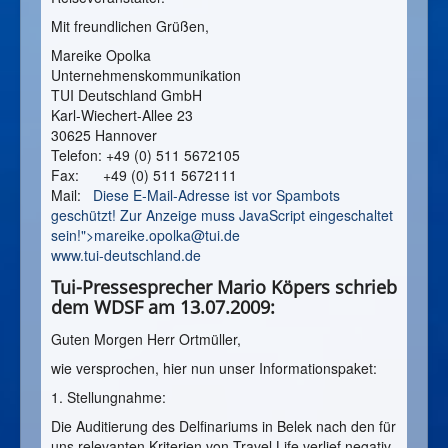
Mit freundlichen Grüßen,
Mareike Opolka
Unternehmenskommunikation
TUI Deutschland GmbH
Karl-Wiechert-Allee 23
30625 Hannover
Telefon: +49 (0) 511 5672105
Fax: +49 (0) 511 5672111
Mail:
Diese E-Mail-Adresse ist vor Spambots
geschützt! Zur Anzeige muss JavaScript eingeschaltet
sein!">
mareike.opolka@tui.de
www.tui-deutschland.de
Tui-Pressesprecher Mario Köpers schrieb
dem WDSF am 13.07.2009:
Guten Morgen Herr Ortmüller,
wie versprochen, hier nun unser Informationspaket:
1. Stellungnahme:
Die Auditierung des Delfinariums in Belek nach den für
uns relevanten Kriterien von Travel Life verlief negativ.