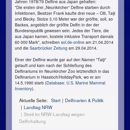
Jahren 1978/79 Delfine aus Japan gehalten:
"Die ersten drei „Neunkircher“ Delfine starben durch
Infektionen, Besitzer Frank kaufte drei neue – Olli, Taiji
und Blecky. Stolze 3,10 Meter war der größte, soll, so
Backes, angeblich der größte Delfin in der der
Bundesrepublik gewesen sein. Jedes der Tiere, die
aus Japan kamen, kostete inklusive Transport damals
60 000 Mark", schreiben
sol.de-online
am 21.04.2014
und die
Saarbrücker Zeitung
am 29.04.2014.
Einer der Delfine wurde gar auf den Namen "Taiji"
getauft und kam nach der Schließung des
Delfinariums im Neunkircher Zoo letztendlich in das
Delfinarium in Hassloch/HolidayPark, wo er am
14.5.1990 starb (
Database: U.S. Marine Mammal
Inventory
).
Aktuelle Seite:
Start
Delfinarien & Politik
Landtag NRW
Streit im NRW-Landtag wegen
Delfinhaltung