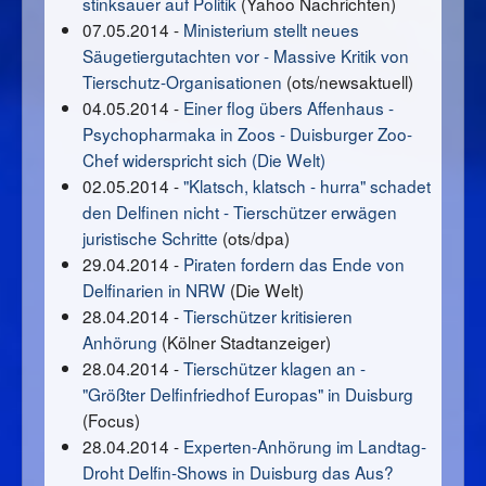
stinksauer auf Politik
(Yahoo Nachrichten)
07.05.2014 -
Ministerium stellt neues
Säugetiergutachten vor - Massive Kritik von
Tierschutz-Organisationen
(ots/newsaktuell)
04.05.2014 -
Einer flog übers Affenhaus -
Psychopharmaka in Zoos - Duisburger Zoo-
Chef widerspricht sich (Die Welt)
02.05.2014 -
"Klatsch, klatsch - hurra" schadet
den Delfinen nicht - Tierschützer erwägen
juristische Schritte
(ots/dpa)
29.04.2014 -
Piraten fordern das Ende von
Delfinarien in NRW
(Die Welt)
28.04.2014 -
Tierschützer kritisieren
Anhörung
(Kölner Stadtanzeiger)
28.04.2014 -
Tierschützer klagen an -
"Größter Delfinfriedhof Europas" in Duisburg
(Focus)
28.04.2014 -
Experten-Anhörung im Landtag-
Droht Delfin-Shows in Duisburg das Aus?