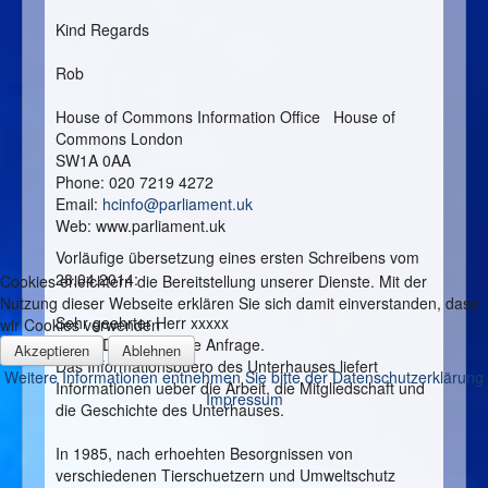
Kind Regards
Rob
House of Commons Information Office House of
Commons London
SW1A 0AA
Phone: 020 7219 4272
Email:
hcinfo@parliament.uk
Web: www.parliament.uk
Vorläufige übersetzung eines ersten Schreibens vom
28.04.2014:
Cookies erleichtern die Bereitstellung unserer Dienste. Mit der
Nutzung dieser Webseite erklären Sie sich damit einverstanden, dass
Sehr geehrter Herr xxxxx
wir Cookies verwenden
Vielen Dank fuer Ihre Anfrage.
Akzeptieren
Ablehnen
Das Informationsbuero des Unterhauses liefert
Weitere Informationen entnehmen Sie bitte der Datenschutzerklärung
Informationen ueber die Arbeit, die Mitgliedschaft und
Impressum
die Geschichte des Unterhauses.
In 1985, nach erhoehten Besorgnissen von
verschiedenen Tierschuetzern und Umweltschutz