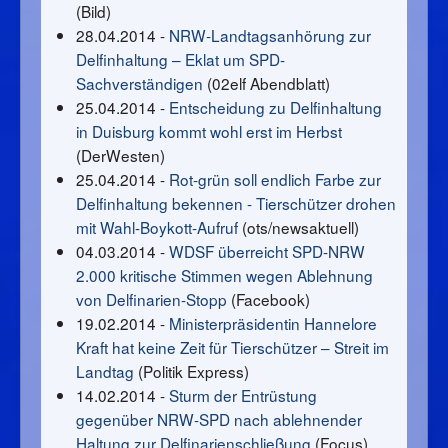
(Bild)
28.04.2014 -
NRW-Landtagsanhörung zur
Delfinhaltung – Eklat um SPD-
Sachverständigen
(02elf Abendblatt)
25.04.2014 -
Entscheidung zu Delfinhaltung
in Duisburg kommt wohl erst im Herbst
(DerWesten)
25.04.2014 -
Rot-grün soll endlich Farbe zur
Delfinhaltung bekennen - Tierschützer drohen
mit Wahl-Boykott-Aufruf
(ots/newsaktuell)
04.03.2014 -
WDSF überreicht SPD-NRW
2.000 kritische Stimmen wegen Ablehnung
von Delfinarien-Stopp
(Facebook)
19.02.2014 -
Ministerpräsidentin Hannelore
Kraft hat keine Zeit für Tierschützer – Streit im
Landtag
(Politik Express)
14.02.2014 -
Sturm der Entrüstung
gegenüber NRW-SPD nach ablehnender
Haltung zur Delfinarienschließung
(Focus)