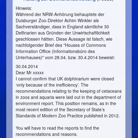
Hinweis:
Während der NRW-Anhörung behauptete der
Duisburger Zoo-Direktor Achim Winkler als
Sachverständiger, dass in England sämtliche 30
Delfinarien aus Gründen der Unwirtschaftlichkeit
geschlossen hätten. Diese Aussage ist falsch, wie
nachfolgender Brief des "Houses of Commons
Information Office (Informationsbüro des
Unterhauses)" vom 28.04. bzw. 30.4.2014 beweist:
30.04.2014
Dear Mr xxxxx
I cannot confirm that UK dolphinarium were closed
‘only because of the inefficiency’. The
recommendations relating to the keeping of cetaceans
in zoos and aquaria were laid out in the department of
environment report. This position remains, as in the
most recent edition of the Secretary of State’s
Standards of Modern Zoo Practice published in 2012.
You will have to read the reports to find the
recommendations and reasons.