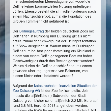
menschenbetreuten Meereslagune vor, wobei die
Delfine keiner kommerziellen Nutzung unterliegen
dürfen. Ebenso besteht die sinnvolle Forderung nach
einem Nachzuchtverbot, zumal die Population des
Großen Tümmler nicht gefährdet ist.
Der
Bildungsauftrag
der beiden deutschen Zoos mit
Delfinarien in Nürnberg und Duisburg gilt als nicht
erfüllt, zumal der Schwerpunkt der Delfinpräsentation
auf Show ausgelegt ist. Warum muss im Duisburger
Delfinarium bei fast jeder Vorstellung ein Kleinkind in
einem von einem Delfin gezogenen Boot mit hoher
Geschwindigkeit durch das Becken gezerrt werden?
Warum dürfen die Delfine anschließend, mit einem
gewissen übertragungsrisiko von Bakterien, von
diesen Kleinkindern betatscht werden?
Aufgrund der
katastrophalen finanziellen Situation der
Zoo Duisburg AG
ist der Zoo faktisch pleite. Jetzt
musste die alljährliche (!) Subvention der Stadt
Duisburg von bisher schon alljährlich 2,2 Mill. Euro auf
rund 3,8 Mill. Euro für 2013 angehoben werden,
nachdem die RWE-Bezuschussung von jährlich 1 Mill.