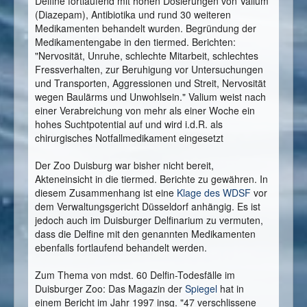
Delfine fortlaufend mit hohen Dosierungen von Valium
(Diazepam), Antibiotika und rund 30 weiteren
Medikamenten behandelt wurden. Begründung der
Medikamentengabe in den tiermed. Berichten:
"Nervosität, Unruhe, schlechte Mitarbeit, schlechtes
Fressverhalten, zur Beruhigung vor Untersuchungen
und Transporten, Aggressionen und Streit, Nervosität
wegen Baulärms und Unwohlsein." Valium weist nach
einer Verabreichung von mehr als einer Woche ein
hohes Suchtpotential auf und wird i.d.R. als
chirurgisches Notfallmedikament eingesetzt
Der Zoo Duisburg war bisher nicht bereit,
Akteneinsicht in die tiermed. Berichte zu gewähren. In
diesem Zusammenhang ist eine
Klage des WDSF
vor
dem Verwaltungsgericht Düsseldorf anhängig. Es ist
jedoch auch im Duisburger Delfinarium zu vermuten,
dass die Delfine mit den genannten Medikamenten
ebenfalls fortlaufend behandelt werden.
Zum Thema von mdst. 60 Delfin-Todesfälle im
Duisburger Zoo: Das Magazin der
Spiegel
hat in
einem Bericht im Jahr 1997 insg. "47 verschlissene