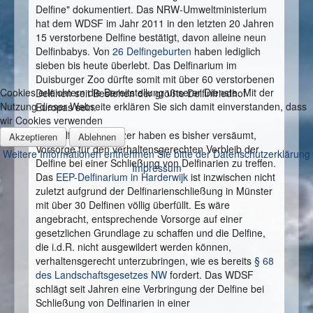
Delfine" dokumentiert. Das NRW-Umweltministerium
hat dem WDSF im Jahr 2011 in den letzten 20 Jahren
15 verstorbene Delfine bestätigt, davon alleine neun
Delfinbabys. Von
26 Delfingeburten
haben lediglich
sieben bis heute überlebt. Das Delfinarium im
Duisburger Zoo dürfte somit mit über 60 verstorbenen
Cookies erleichtern die Bereitstellung unserer Dienste. Mit der
Delfinen seit Bestehen der größte Delfinfriedhof
Nutzung dieser Webseite erklären Sie sich damit einverstanden, dass
Europas sein.
wir Cookies verwenden
Die Delfinarienbesitzer haben es bisher versäumt,
Akzeptieren
Ablehnen
Vorsorge für den verhaltensgerechten Verbleib der
Weitere Informationen entnehmen Sie bitte der Datenschutzerklärung
Delfine bei einer Schließung von Delfinarien zu treffen.
Impressum
Das
EEP-Delfinarium in Harderwijk
ist inzwischen nicht
zuletzt aufgrund der Delfinarienschließung in Münster
mit über 30 Delfinen völlig überfüllt. Es wäre
angebracht, entsprechende Vorsorge auf einer
gesetzlichen Grundlage zu schaffen und die Delfine,
die i.d.R. nicht ausgewildert werden können,
verhaltensgerecht unterzubringen, wie es bereits
§ 68
des Landschaftsgesetzes NW
fordert. Das WDSF
schlägt seit Jahren eine Verbringung der Delfine bei
Schließung von Delfinarien in einer