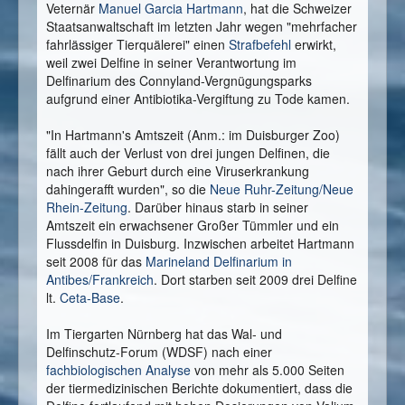
Veternär
Manuel Garcia Hartmann
, hat die Schweizer
Staatsanwaltschaft im letzten Jahr wegen "mehrfacher
fahrlässiger Tierquälerei" einen
Strafbefehl
erwirkt,
weil zwei Delfine in seiner Verantwortung im
Delfinarium des Connyland-Vergnügungsparks
aufgrund einer Antibiotika-Vergiftung zu Tode kamen.
"In Hartmann's Amtszeit (Anm.: im Duisburger Zoo)
fällt auch der Verlust von drei jungen Delfinen, die
nach ihrer Geburt durch eine Viruserkrankung
dahingerafft wurden", so die
Neue Ruhr-Zeitung/Neue
Rhein-Zeitung
. Darüber hinaus starb in seiner
Amtszeit ein erwachsener Großer Tümmler und ein
Flussdelfin in Duisburg. Inzwischen arbeitet Hartmann
seit 2008 für das
Marineland Delfinarium in
Antibes/Frankreich
. Dort starben seit 2009 drei Delfine
lt.
Ceta-Base
.
Im Tiergarten Nürnberg hat das Wal- und
Delfinschutz-Forum (WDSF) nach einer
fachbiologischen Analyse
von mehr als 5.000 Seiten
der tiermedizinischen Berichte dokumentiert, dass die