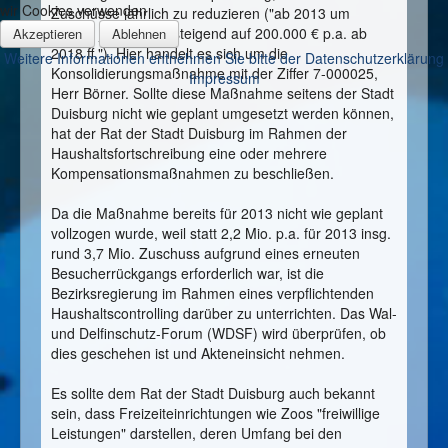
wir Cookies verwenden
Zuschüsse jährlich zu reduzieren ("ab 2013 um
50.000 jährlich - ansteigend auf 200.000 € p.a. ab
Akzeptieren
Ablehnen
2018 ff."). Hier handelt es sich um die
Weitere Informationen entnehmen Sie bitte der Datenschutzerklärung
Konsolidierungsmaßnahme mit der Ziffer 7-000025,
Impressum
Herr Börner. Sollte diese Maßnahme seitens der Stadt
Duisburg nicht wie geplant umgesetzt werden können,
hat der Rat der Stadt Duisburg im Rahmen der
Haushaltsfortschreibung eine oder mehrere
Kompensationsmaßnahmen zu beschließen.
Da die Maßnahme bereits für 2013 nicht wie geplant
vollzogen wurde, weil statt 2,2 Mio. p.a. für 2013 insg.
rund 3,7 Mio. Zuschuss aufgrund eines erneuten
Besucherrückgangs erforderlich war, ist die
Bezirksregierung im Rahmen eines verpflichtenden
Haushaltscontrolling darüber zu unterrichten. Das Wal-
und Delfinschutz-Forum (WDSF) wird überprüfen, ob
dies geschehen ist und Akteneinsicht nehmen.
Es sollte dem Rat der Stadt Duisburg auch bekannt
sein, dass Freizeiteinrichtungen wie Zoos "freiwillige
Leistungen" darstellen, deren Umfang bei den