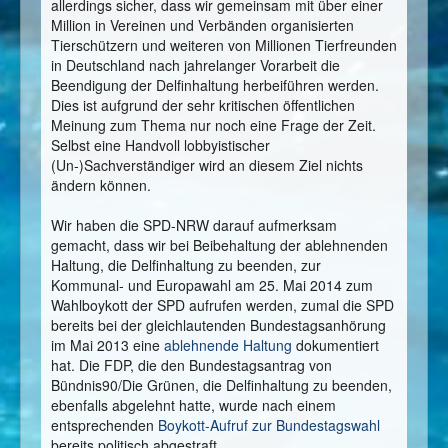
allerdings sicher, dass wir gemeinsam mit über einer
Million in Vereinen und Verbänden organisierten
Tierschützern und weiteren von Millionen Tierfreunden
in Deutschland nach jahrelanger Vorarbeit die
Beendigung der Delfinhaltung herbeiführen werden.
Dies ist aufgrund der sehr kritischen öffentlichen
Meinung zum Thema nur noch eine Frage der Zeit.
Selbst eine Handvoll lobbyistischer
(Un-)Sachverständiger wird an diesem Ziel nichts
ändern können.
Wir haben die SPD-NRW darauf aufmerksam
gemacht, dass wir bei Beibehaltung der ablehnenden
Haltung, die Delfinhaltung zu beenden, zur
Kommunal- und Europawahl am 25. Mai 2014 zum
Wahlboykott der SPD aufrufen werden, zumal die SPD
bereits bei der gleichlautenden Bundestagsanhörung
im Mai 2013 eine
ablehnende Haltung
dokumentiert
hat. Die FDP, die den Bundestagsantrag von
Bündnis90/Die Grünen, die Delfinhaltung zu beenden,
ebenfalls abgelehnt hatte, wurde nach einem
entsprechenden
Boykott-Aufruf zur Bundestagswahl
bereits politisch abgestraft.