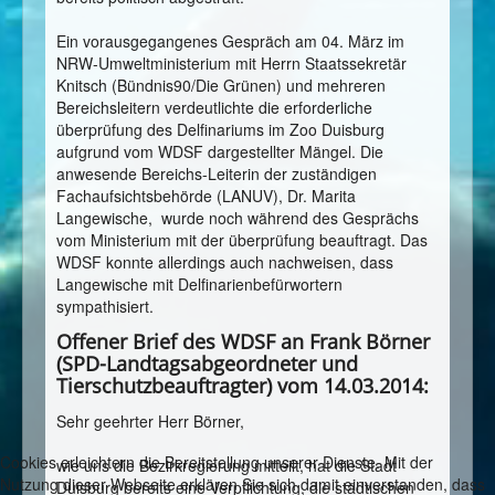
Ein vorausgegangenes Gespräch am 04. März im
NRW-Umweltministerium mit Herrn Staatssekretär
Knitsch (Bündnis90/Die Grünen) und mehreren
Bereichsleitern verdeutlichte die erforderliche
überprüfung des Delfinariums im Zoo Duisburg
aufgrund vom WDSF dargestellter Mängel. Die
anwesende Bereichs-Leiterin der zuständigen
Fachaufsichtsbehörde (LANUV), Dr. Marita
Langewische, wurde noch während des Gesprächs
vom Ministerium mit der überprüfung beauftragt. Das
WDSF konnte allerdings auch nachweisen, dass
Langewische mit Delfinarienbefürwortern
sympathisiert.
Offener Brief des WDSF an Frank Börner
(SPD-Landtagsabgeordneter und
Tierschutzbeauftragter) vom 14.03.2014:
Sehr geehrter Herr Börner,
Cookies erleichtern die Bereitstellung unserer Dienste. Mit der
wie uns die Bezirkregierung mitteilt, hat die Stadt
Nutzung dieser Webseite erklären Sie sich damit einverstanden, dass
Duisburg bereits eine Verpflichtung, die städtischen