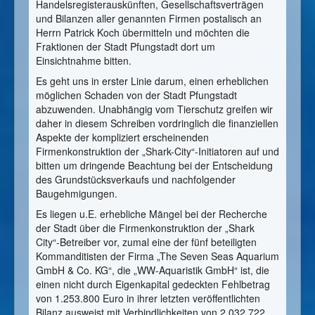
Handelsregisterauskünften, Gesellschaftsverträgen
und Bilanzen aller genannten Firmen postalisch an
Herrn Patrick Koch übermitteln und möchten die
Fraktionen der Stadt Pfungstadt dort um
Einsichtnahme bitten.
Es geht uns in erster Linie darum, einen erheblichen
möglichen Schaden von der Stadt Pfungstadt
abzuwenden. Unabhängig vom Tierschutz greifen wir
daher in diesem Schreiben vordringlich die finanziellen
Aspekte der kompliziert erscheinenden
Firmenkonstruktion der „Shark-City“-Initiatoren auf und
bitten um dringende Beachtung bei der Entscheidung
des Grundstücksverkaufs und nachfolgender
Baugehmigungen.
Es liegen u.E. erhebliche Mängel bei der Recherche
der Stadt über die Firmenkonstruktion der „Shark
City“-Betreiber vor, zumal eine der fünf beteiligten
Kommanditisten der Firma „The Seven Seas Aquarium
GmbH & Co. KG“, die „WW-Aquaristik GmbH“ ist, die
einen nicht durch Eigenkapital gedeckten Fehlbetrag
von 1.253.800 Euro in ihrer letzten veröffentlichten
Bilanz ausweist mit Verbindlichkeiten von 2.032.722