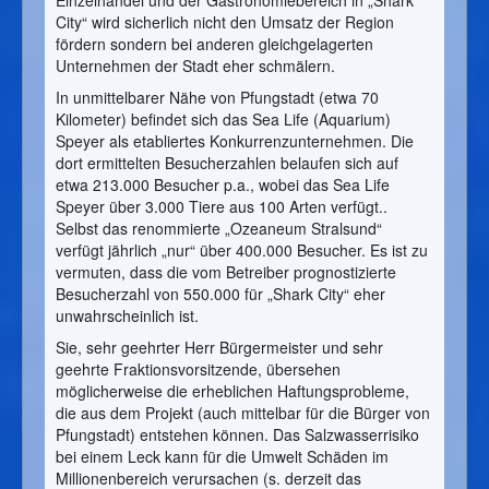
City“ wird sicherlich nicht den Umsatz der Region
fördern sondern bei anderen gleichgelagerten
Unternehmen der Stadt eher schmälern.
In unmittelbarer Nähe von Pfungstadt (etwa 70
Kilometer) befindet sich das Sea Life (Aquarium)
Speyer als etabliertes Konkurrenzunternehmen. Die
dort ermittelten Besucherzahlen belaufen sich auf
etwa 213.000 Besucher p.a., wobei das Sea Life
Speyer über 3.000 Tiere aus 100 Arten verfügt..
Selbst das renommierte „Ozeaneum Stralsund“
verfügt jährlich „nur“ über 400.000 Besucher. Es ist zu
vermuten, dass die vom Betreiber prognostizierte
Besucherzahl von 550.000 für „Shark City“ eher
unwahrscheinlich ist.
Sie, sehr geehrter Herr Bürgermeister und sehr
geehrte Fraktionsvorsitzende, übersehen
möglicherweise die erheblichen Haftungsprobleme,
die aus dem Projekt (auch mittelbar für die Bürger von
Pfungstadt) entstehen können. Das Salzwasserrisiko
bei einem Leck kann für die Umwelt Schäden im
Millionenbereich verursachen (s. derzeit das