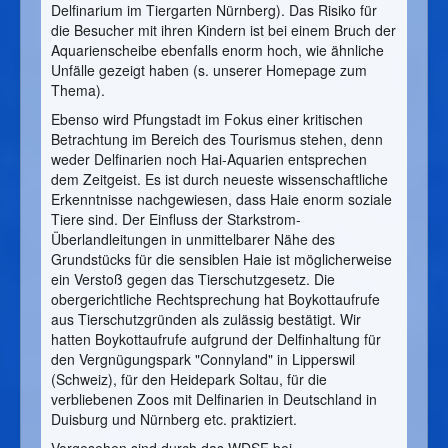
Delfinarium im Tiergarten Nürnberg). Das Risiko für
die Besucher mit ihren Kindern ist bei einem Bruch der
Aquarienscheibe ebenfalls enorm hoch, wie ähnliche
Unfälle gezeigt haben (s. unserer Homepage zum
Thema).
Ebenso wird Pfungstadt im Fokus einer kritischen
Betrachtung im Bereich des Tourismus stehen, denn
weder Delfinarien noch Hai-Aquarien entsprechen
dem Zeitgeist. Es ist durch neueste wissenschaftliche
Erkenntnisse nachgewiesen, dass Haie enorm soziale
Tiere sind. Der Einfluss der Starkstrom-
Überlandleitungen in unmittelbarer Nähe des
Grundstücks für die sensiblen Haie ist möglicherweise
ein Verstoß gegen das Tierschutzgesetz. Die
obergerichtliche Rechtsprechung hat Boykottaufrufe
aus Tierschutzgründen als zulässig bestätigt. Wir
hatten Boykottaufrufe aufgrund der Delfinhaltung für
den Vergnügungspark "Connyland" in Lipperswil
(Schweiz), für den Heidepark Soltau, für die
verbliebenen Zoos mit Delfinarien in Deutschland in
Duisburg und Nürnberg etc. praktiziert.
Vorgesehen sind durch das WDSF bei