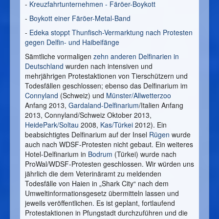
-
Kreuzfahrtunternehmen - Färöer-Boykott
-
Boykott einer Färöer-Metal-Band
-
Edeka stoppt Thunfisch-Vermarktung nach Protesten
gegen Delfin- und Haibeifänge
Sämtliche vormaligen
zehn anderen Delfinarien in
Deutschland
wurden nach intensiven und
mehrjährigen Protestaktionen von Tierschützern und
Todesfällen geschlossen; ebenso das Delfinarium im
Connyland
(Schweiz) und
Münster/Allwetterzoo
Anfang 2013,
Gardaland-Delfinarium
/Italien Anfang
2013, Connyland/Schweiz Oktober 2013,
HeidePark/Soltau
2008,
Kas/Türkei
2012). Ein
beabsichtigtes Delfinarium auf der Insel
Rügen
wurde
auch nach WDSF-Protesten nicht gebaut. Ein weiteres
Hotel-Delfinarium in
Bodrum
(Türkei) wurde nach
ProWal/WDSF-Protesten geschlossen. Wir würden uns
jährlich die dem Veterinäramt zu meldenden
Todesfälle von Haien in „Shark City“ nach dem
Umweltinformationsgesetz übermitteln lassen und
jeweils veröffentlichen. Es ist geplant, fortlaufend
Protestaktionen in Pfungstadt durchzuführen und die