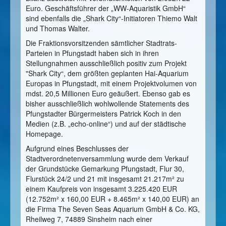
Euro. Geschäftsführer der „WW-Aquaristik GmbH“
sind ebenfalls die „Shark City“-Initiatoren Thiemo Walt
und Thomas Walter.
Die Fraktionsvorsitzenden sämtlicher Stadtrats-
Parteien in Pfungstadt haben sich in ihren
Stellungnahmen ausschließlich positiv zum Projekt
"Shark City“, dem größten geplanten Hai-Aquarium
Europas in Pfungstadt, mit einem Projektvolumen von
mdst. 20,5 Millionen Euro geäußert. Ebenso gab es
bisher ausschließlich wohlwollende Statements des
Pfungstadter Bürgermeisters Patrick Koch in den
Medien (z.B. „echo-online“) und auf der städtische
Homepage.
Aufgrund eines Beschlusses der
Stadtverordnetenversammlung wurde dem Verkauf
der Grundstücke Gemarkung Pfungstadt, Flur 30,
Flurstück 24/2 und 21 mit insgesamt 21.217m² zu
einem Kaufpreis von insgesamt 3.225.420 EUR
(12.752m² x 160,00 EUR + 8.465m² x 140,00 EUR) an
die Firma The Seven Seas Aquarium GmbH & Co. KG,
Rheilweg 7, 74889 Sinsheim nach einer