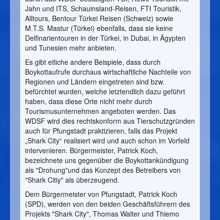
Jahn und ITS, Schauinsland-Reisen, FTI Touristik,
Alltours, Bentour Türkei Reisen (Schweiz) sowie
M.T.S. Mastur (Türkei) ebenfalls, dass sie keine
Delfinarientouren in der Türkei, in Dubai, in Ägypten
und Tunesien mehr anbieten.
Es gibt etliche andere Beispiele, dass durch
Boykottaufrufe durchaus wirtschaftliche Nachteile von
Regionen und Ländern eingetreten sind bzw.
befürchtet wurden, welche letztendlich dazu geführt
haben, dass diese Orte nicht mehr durch
Tourismusunternehmen angeboten werden. Das
WDSF wird dies rechtskonform aus Tierschutzgründen
auch für Pfungstadt praktizieren, falls das Projekt
„Shark City“ realisiert wird und auch schon im Vorfeld
intervenieren. Bürgermeister, Patrick Koch,
bezeichnete uns gegenüber die Boykottankündigung
als "Drohung"und das Konzept des Betreibers von
"Shark Citiy" als überzeugend.
Dem Bürgermeister von Pfungstadt, Patrick Koch
(SPD), werden von den beiden Geschäftsführern des
Projekts "Shark City", Thomas Walter und Thiemo