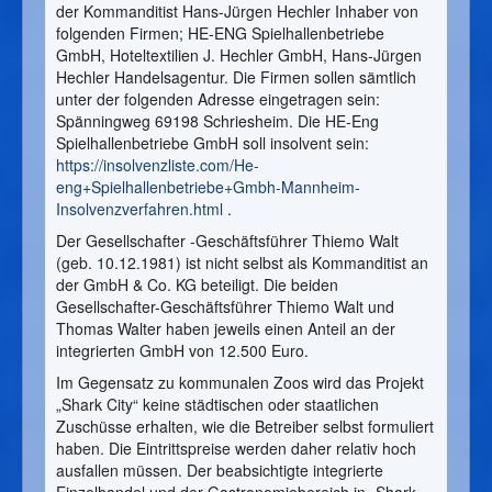
der Kommanditist Hans-Jürgen Hechler Inhaber von
folgenden Firmen; HE-ENG Spielhallenbetriebe
GmbH, Hoteltextilien J. Hechler GmbH, Hans-Jürgen
Hechler Handelsagentur. Die Firmen sollen sämtlich
unter der folgenden Adresse eingetragen sein:
Spänningweg 69198 Schriesheim. Die HE-Eng
Spielhallenbetriebe GmbH soll insolvent sein:
https://insolvenzliste.com/He-
eng+Spielhallenbetriebe+Gmbh-Mannheim-
Insolvenzverfahren.html
.
Der Gesellschafter -Geschäftsführer Thiemo Walt
(geb. 10.12.1981) ist nicht selbst als Kommanditist an
der GmbH & Co. KG beteiligt. Die beiden
Gesellschafter-Geschäftsführer Thiemo Walt und
Thomas Walter haben jeweils einen Anteil an der
integrierten GmbH von 12.500 Euro.
Im Gegensatz zu kommunalen Zoos wird das Projekt
„Shark City“ keine städtischen oder staatlichen
Zuschüsse erhalten, wie die Betreiber selbst formuliert
haben. Die Eintrittspreise werden daher relativ hoch
ausfallen müssen. Der beabsichtigte integrierte
Einzelhandel und der Gastronomiebereich in „Shark