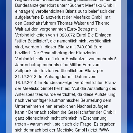
Bundesanzeiger (dort unter "Suche": Meefisko GmbH
eintragen) veröffentlichten Bilanz 2013 belief sich der
aufgelaufene Bilanzverlust der Meefisko GmbH mit
den Geschäftsführern Thomas Walter und Thiemo
Walt auf den vorgenannten Euro-Betrag mit
Verbindlichkeiten von 1.023.672 Euro! Die Einlagen
"stiller Beteiligter", die namentlich nicht veröffentlich
sind, werden in dieser Bilanz mit 740.000 Euro
beziffert. Der Gesamtbetrag der bilanzierten
Verbindlichkeiten mit einer Restlaufzeit von mehr als 5
Jahren betrug mehr als eine Million Euro zum
Zeitpunkt der letzten veröffentlichten Bilanz per
31.12.2013. Im Anhang der mit Datum vom
16.12.2014 im Bundesanzeiger veröffentlichten Bilanz
der Meefisko GmbH heißt es: "Auf die Aufstellung des
Anteilsbesitzes wurde verzichtet, da diese Aufstellung
nach vernünftiger kaufmännischer Beurteilung dem
Unternehmen einen erheblichen Nachteil zufügen
kann." Demnach sollten die Gesellschafter der GmbH
ganz offensichtlich nicht öffentlich in Erscheinung
treten - warum wohl, stellt sich die Frage. Es ergaben
sich demnach bei der Meefisko GmbH (jetzt "WW-