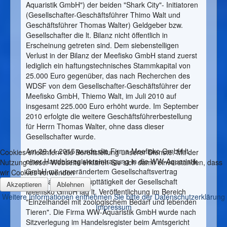
Aquaristik GmbH") der beiden "Shark City"- Initiatoren
(Gesellschafter-Geschäftsführer Thimo Walt und
Geschäftsführer Thomas Walter) Geldgeber bzw.
Gesellschafter die lt. Bilanz nicht öffentlich in
Erscheinung getreten sind. Dem siebenstelligen
Verlust in der Bilanz der Meefisko GmbH stand zuerst
lediglich ein haftungstechnisches Stammkapital von
25.000 Euro gegenüber, das nach Recherchen des
WDSF von dem Gesellschafter-Geschäftsführer der
Meefisko GmbH, Thiemo Walt, im Juli 2010 auf
insgesamt 225.000 Euro erhöht wurde. Im September
2010 erfolgte die weitere Geschäftsführerbestellung
für Herrn Thomas Walter, ohne dass dieser
Gesellschafter wurde.
Am 26.11.2015 wurde die Firma Meefisko GmbH lt.
Cookies erleichtern die Bereitstellung unserer Dienste. Mit der
einer Handelsregistereintragung in die WW-Aquaristik
Nutzung dieser Webseite erklären Sie sich damit einverstanden, dass
GmbH mit unverändertem Gesellschaftsvertrag
wir Cookies verwenden
umbenannt. Die Haupttätigkeit der Gesellschaft
Akzeptieren
Ablehnen
Meefisko GmbH lag lt. Veröffentlichung im Bereich
Weitere Informationen entnehmen Sie bitte der Datenschutzerklärung
"Einzelhandel mit zoologischem Bedarf und lebenden
Impressum
Tieren". Die Firma WW-Aquaristik GmbH wurde nach
Sitzverlegung im Handelsregister beim Amtsgericht