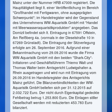
Mainz unter der Nummer HRB 47009 registriert. Die
Haupttätigkeit liegt lt. einer Veröffentlichung im Bereich
"Großhandel mit Fertigwaren, ohne ausgeprägten
Schwerpunkt"; im Handelregister wird der Gegenstand
des Unternehmens WW-Aquaristik GmbH mit "Handel
mit Meerwasseraquaristikprodukten" angegeben. Das
Domizil befindet sich lt. Eintragung in 67591 Offstein,
Am Reißberg 4a. (vormals in der Dieselstraße 10 in
67269 Grünstadt). Die Eintragung der Sitzverlegung
erfolgte am 26. September 2016. Aufgrund einer
Bekanntmachung vom 29.09.2016 wurde die Firma
WW-Aquaristik GmbH mit den beiden "Shark-City"-
Initiatoren und Geschäftsführerm Thiemo Walt und
Thomas Walter beim Amtsgericht Ludwigshafen a.
Rhein ausgetragen und wird nun mit Eintragung vom
26.09.2016 im Handelsregister des Amtsgerichts
Mainz geführt. Die Bilanzverbindlichkeiten der WW-
Aquaristik GmbH beliefen sich per 31.12.2015 auf
2.032.722 Euro. Der nicht durch Eigenkapital gedeckte
Fehlbetrag betrug 1.253.800 Euro. Die Einlagen stiller
Gesellschaft werden mit reduzierten 453.783 Euro
bilanziert.