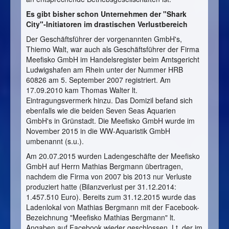
Es gibt bisher schon Unternehmen der "Shark
City"-Initiatoren im drastischen Verlustbereich
Der Geschäftsführer der vorgenannten GmbH's,
Thiemo Walt, war auch als Geschäftsführer der Firma
Meefisko GmbH im Handelsregister beim Amtsgericht
Ludwigshafen am Rhein unter der Nummer HRB
60826 am 5. September 2007 registriert. Am
17.09.2010 kam Thomas Walter lt.
Eintragungsvermerk hinzu. Das Domizil befand sich
ebenfalls wie die beiden Seven Seas Aquarien
GmbH's in Grünstadt. Die Meefisko GmbH wurde im
November 2015 in die WW-Aquaristik GmbH
umbenannt (s.u.).
Am 20.07.2015 wurden Ladengeschäfte der Meefisko
GmbH auf Herrn Mathias Bergmann übertragen,
nachdem die Firma von 2007 bis 2013 nur Verluste
produziert hatte (Bilanzverlust per 31.12.2014:
1.457.510 Euro). Bereits zum 31.12.2015 wurde das
Ladenlokal von Mathias Bergmann mit der Facebook-
Bezeichnung "Meefisko Mathias Bergmann" lt.
Angaben auf Facebook wieder geschlossen. Lt. der im