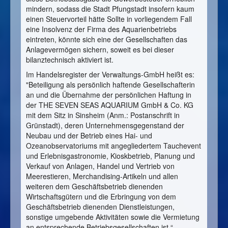
mindern, sodass die Stadt Pfungstadt insofern kaum
einen Steuervorteil hätte Sollte in vorliegendem Fall
eine Insolvenz der Firma des Aquarienbetriebs
eintreten, könnte sich eine der Gesellschaften das
Anlagevermögen sichern, soweit es bei dieser
bilanztechnisch aktiviert ist.
Im Handelsregister der Verwaltungs-GmbH heißt es:
"Beteiligung als persönlich haftende Gesellschafterin
an und die Übernahme der persönlichen Haftung in
der THE SEVEN SEAS AQUARIUM GmbH & Co. KG
mit dem Sitz in Sinsheim (Anm.: Postanschrift in
Grünstadt), deren Unternehmensgegenstand der
Neubau und der Betrieb eines Hai- und
Ozeanobservatoriums mit angegliedertem Tauchevent
und Erlebnisgastronomie, Kioskbetrieb, Planung und
Verkauf von Anlagen, Handel und Vertrieb von
Meerestieren, Merchandising-Artikeln und allen
weiteren dem Geschäftsbetrieb dienenden
Wirtschaftsgütern und die Erbringung von dem
Geschäftsbetrieb dienenden Dienstleistungen,
sonstige umgebende Aktivitäten sowie die Vermietung
an entsprechende Betriebsgesellschaften ist.“