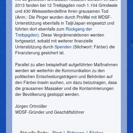
2013 fanden bei 12 Treibjagden noch 1.104 Grindwale
und 430 Weissseitendelfine ihren grausamen Tod
(Anm.: Die Pinger wurden durch ProWal mit WDSF-
Unterstützung ebenfalls in Taiji/Japan eingesetzt und
führten dort ebenfalls zum
Rückgang der
Treibjagden)
. Diese Vergrämeraktionen werden
fortgesetzt, sobald mit weiterer finanzielle
Unterstützung durch
Spenden
(Stichwort: Färöer) die
Finanzierung gesichert ist.
Parallel zu allen beispielhaft aufgeführten Maßnahmen
werden wir weiterhin die Kommunikation zu den
politischen Entscheidungsträgern und Behörden auf
den Färöer-Inseln suchen, um dazu beizutragen, dass
die grausamen Massaker und die Kontaminierungen
der Bevölkerung gestoppt werden.
Jürgen Ortmüller
WDSF-Gründer und Geschäftsführer
Aktuelle Seite:
Start
Aktionen
Färöer