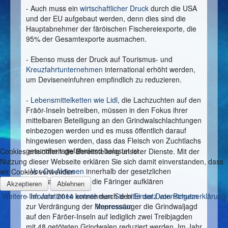
- Auch muss ein
wirtschaftlicher Druck
durch die USA
und der EU aufgebaut werden, denn dies sind die
Hauptabnehmer der färöischen Fischereiexporte, die
95% der Gesamtexporte ausmachen.
- Ebenso muss der Druck auf Tourismus- und
Kreuzfahrtunternehmen
international erhöht werden,
um Deviseneinfuhren empfindlich zu reduzieren.
-
Lebensmittelketten wie Lidl,
die Lachzuchten auf den
Fräör-Inseln betreiben, müssen in den Fokus ihrer
mittelbaren Beteiligung an den Grindwalschlachtungen
einbezogen werden und es muss öffentlich darauf
hingewiesen werden, dass das Fleisch von Zuchtlachs
gesundheitsgefährdend belastet ist.
Cookies erleichtern die Bereitstellung unserer Dienste. Mit der
Nutzung dieser Webseite erklären Sie sich damit einverstanden, dass
-
Vor-Ort-Aktionen
innerhalb der gesetzlichen
wir Cookies verwenden
Grundlagen können die Färinger aufklären
Akzeptieren
Ablehnen
Weitere Informationen entnehmen Sie bitte der Datenschutzerklärung
- Im Jahr 2014 konnte durch den
Einsatz von Pingern
Impressum
zur Verdrängung der Meeressäuger die Grindwaljagd
auf den Färöer-Inseln auf lediglich zwei Treibjagden
mit 48 getöteten Grindwalen reduziert werden. Im Jahr