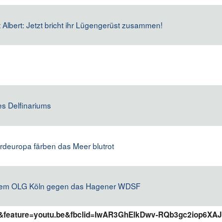
Albert: Jetzt bricht ihr Lügengerüst zusammen!
es Delfinariums
rdeuropa färben das Meer blutrot
vor dem OLG Köln gegen das Hagener WDSF
E&feature=youtu.be&fbclid=IwAR3GhElkDwv-RQb3gc2iop6XAJ