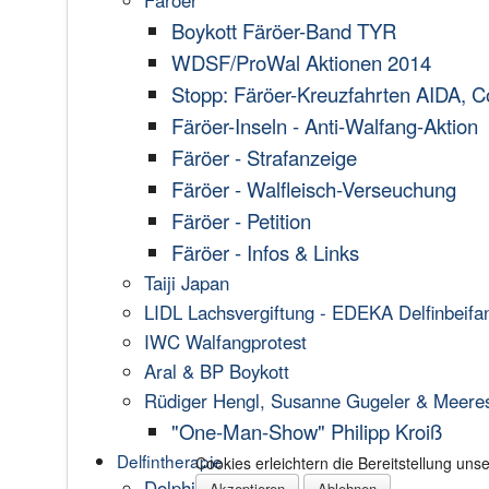
Färöer
Boykott Färöer-Band TYR
WDSF/ProWal Aktionen 2014
Stopp: Färöer-Kreuzfahrten AIDA, C
Färöer-Inseln - Anti-Walfang-Aktion
Färöer - Strafanzeige
Färöer - Walfleisch-Verseuchung
Färöer - Petition
Färöer - Infos & Links
Taiji Japan
LIDL Lachsvergiftung - EDEKA Delfinbeifa
IWC Walfangprotest
Aral & BP Boykott
Rüdiger Hengl, Susanne Gugeler & Meere
"One-Man-Show" Philipp Kroiß
Delfintherapie
Cookies erleichtern die Bereitstellung un
Dolphin Aid
Akzeptieren
Ablehnen