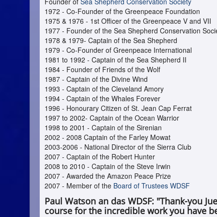
Founder of
Sea Shepherd Conservation Society
1972 - Co-Founder of the Greenpeace Foundation
1975 & 1976 - 1st Officer of the Greenpeace V and VII
1977 - Founder of the Sea Shepherd Conservation Soci
1978 & 1979- Captain of the Sea Shepherd
1979 - Co-Founder of Greenpeace International
1981 to 1992 - Captain of the Sea Shepherd II
1984 - Founder of Friends of the Wolf
1987 - Captain of the Divine Wind
1993 - Captain of the Cleveland Amory
1994 - Captain of the Whales Forever
1996 - Honourary Citizen of St. Jean Cap Ferrat
1997 to 2002- Captain of the Ocean Warrior
1998 to 2001 - Captain of the Sirenian
2002 - 2008 Captain of the Farley Mowat
2003-2006 - National Director of the Sierra Club
2007 - Captain of the Robert Hunter
2008 to 2010 - Captain of the Steve Irwin
2007 - Awarded the Amazon Peace Prize
2007 - Member of the
Board of Trustees
WDSF
Paul Watson an das WDSF: "Thank-you Jue
course for the incredible work you have b