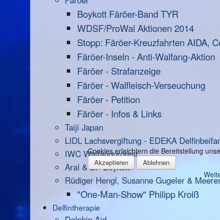
Färöer
Boykott Färöer-Band TYR
WDSF/ProWal Aktionen 2014
Stopp: Färöer-Kreuzfahrten AIDA, C
Färöer-Inseln - Anti-Walfang-Aktion
Färöer - Strafanzeige
Färöer - Walfleisch-Verseuchung
Färöer - Petition
Färöer - Infos & Links
Taiji Japan
LIDL Lachsvergiftung - EDEKA Delfinbeifa
Cookies erleichtern die Bereitstellung un
IWC Walfangprotest
Akzeptieren
Ablehnen
Aral & BP Boykott
Weite
Rüdiger Hengl, Susanne Gugeler & Meere
"One-Man-Show" Philipp Kroiß
Delfintherapie
Dolphin Aid