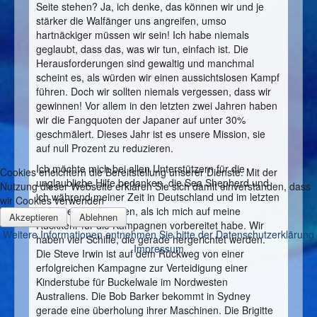
Seite stehen? Ja, ich denke, das können wir und je
stärker die Walfänger uns angreifen, umso
hartnäckiger müssen wir sein! Ich habe niemals
geglaubt, dass das, was wir tun, einfach ist. Die
Herausforderungen sind gewaltig und manchmal
scheint es, als würden wir einen aussichtslosen Kampf
führen. Doch wir sollten niemals vergessen, dass wir
gewinnen! Vor allem in den letzten zwei Jahren haben
wir die Fangquoten der Japaner auf unter 30%
geschmälert. Dieses Jahr ist es unsere Mission, sie
auf null Prozent zu reduzieren.
Ich möchte mich bei allen Unterstützern für die
Cookies erleichtern die Bereitstellung unserer Dienste. Mit der
unglaubliche Hilfe bedanken, die Sea Shepherd und
Nutzung dieser Webseite erklären Sie sich damit einverstanden, dass
ich während meiner Zeit in Deutschland und im letzten
wir Cookies verwenden
Monat erhalten haben, als ich mich auf meine
Akzeptieren
Ablehnen
Rückkehr für die Kampagnen vorbereitet habe. Wir
Weitere Informationen entnehmen Sie bitte der Datenschutzerklärung
haben vier Schiffe, die gerade hergerichtet werden.
Impressum
Die Steve Irwin ist auf dem Rückweg von einer
erfolgreichen Kampagne zur Verteidigung einer
Kinderstube für Buckelwale im Nordwesten
Australiens. Die Bob Barker bekommt in Sydney
gerade eine überholung ihrer Maschinen. Die Brigitte