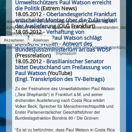
Umweltschützers Paul Watson erreicht
die Politik
(Extrem News)
18.05.2012 -
Oberlandesgericht Frankfurt
entscheidet Montag über die Zulässigkeit
Cookies erleichtern die Bereitstellung unserer Dienste. Mit der
der Auslieferung
(OLG Frankfurt)
Nutzung dieser Webseite erklären Sie sich damit einverstanden, dass
18.05.2012 -
Verhaftung von
wir Cookies verwenden
Schiffskapitän Paul Watson schlägt
Akzeptieren
Ablehnen
politische Wellen - Antwort des
Weitere Informationen entnehmen Sie bitte der Datenschutzerklärung
Bundesjustizministerium an das WDSF
Impressum
(Pressrelation)
18.05.2012 -
Brasilianischer Senator
bittet Deutschland um Freilassung von
Paul Watson
(YouTube)
(Engl. Transkription des TV-Beitrags)
Zu der Festnahme des Umweltaktivisten Paul Watson
(„Sea Shephards“) in Frankfurt a.M. und seiner
drohenden Auslieferung nach Costa Rica erklärt
Volker Beck, Sprecher für Menschenrechtspolitik und
Erster Parlamentarischer Geschäftsführer der
Bundestagsfraktion Bündnis 90 / Die Grünen:
"Es ist zu befürchten, dass Paul Watson in Costa Rica