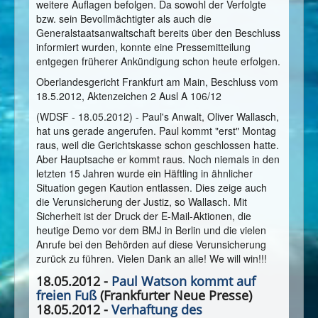
weitere Auflagen befolgen. Da sowohl der Verfolgte
bzw. sein Bevollmächtigter als auch die
Generalstaatsanwaltschaft bereits über den Beschluss
informiert wurden, konnte eine Pressemitteilung
entgegen früherer Ankündigung schon heute erfolgen.
Oberlandesgericht Frankfurt am Main, Beschluss vom
18.5.2012, Aktenzeichen 2 Ausl A 106/12
(WDSF - 18.05.2012) - Paul's Anwalt, Oliver Wallasch,
hat uns gerade angerufen. Paul kommt "erst" Montag
raus, weil die Gerichtskasse schon geschlossen hatte.
Aber Hauptsache er kommt raus. Noch niemals in den
letzten 15 Jahren wurde ein Häftling in ähnlicher
Situation gegen Kaution entlassen. Dies zeige auch
die Verunsicherung der Justiz, so Wallasch. Mit
Sicherheit ist der Druck der E-Mail-Aktionen, die
heutige Demo vor dem BMJ in Berlin und die vielen
Anrufe bei den Behörden auf diese Verunsicherung
zurück zu führen. Vielen Dank an alle! We will win!!!
18.05.2012 -
Paul Watson kommt auf
freien Fuß
(Frankfurter Neue Presse)
18.05.2012 -
Verhaftung des