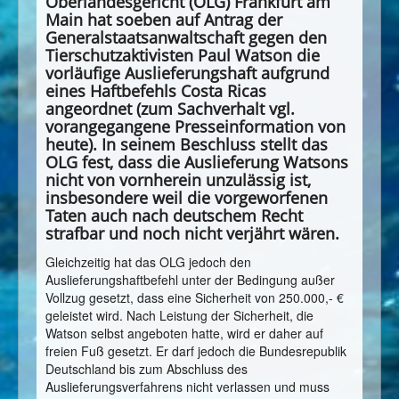
Oberlandesgericht (OLG) Frankfurt am
Main hat soeben auf Antrag der
Generalstaatsanwaltschaft gegen den
Tierschutzaktivisten Paul Watson die
vorläufige Auslieferungshaft aufgrund
eines Haftbefehls Costa Ricas
angeordnet (zum Sachverhalt vgl.
vorangegangene Presseinformation von
heute). In seinem Beschluss stellt das
OLG fest, dass die Auslieferung Watsons
nicht von vornherein unzulässig ist,
insbesondere weil die vorgeworfenen
Taten auch nach deutschem Recht
strafbar und noch nicht verjährt wären.
Gleichzeitig hat das OLG jedoch den
Auslieferungshaftbefehl unter der Bedingung außer
Vollzug gesetzt, dass eine Sicherheit von 250.000,- €
geleistet wird. Nach Leistung der Sicherheit, die
Watson selbst angeboten hatte, wird er daher auf
freien Fuß gesetzt. Er darf jedoch die Bundesrepublik
Deutschland bis zum Abschluss des
Auslieferungsverfahrens nicht verlassen und muss