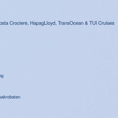
osta Crociere, HapagLloyd, TransOcean & TUI Cruises
ng
sakrobaten