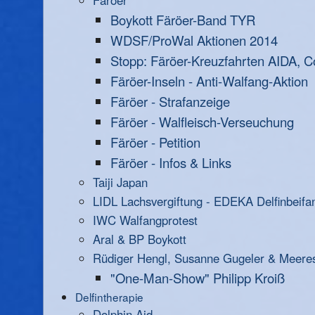
Färöer
Boykott Färöer-Band TYR
WDSF/ProWal Aktionen 2014
Stopp: Färöer-Kreuzfahrten AIDA, C
Färöer-Inseln - Anti-Walfang-Aktion
Färöer - Strafanzeige
Färöer - Walfleisch-Verseuchung
Färöer - Petition
Färöer - Infos & Links
Taiji Japan
LIDL Lachsvergiftung - EDEKA Delfinbeifa
IWC Walfangprotest
Aral & BP Boykott
Rüdiger Hengl, Susanne Gugeler & Meere
"One-Man-Show" Philipp Kroiß
Delfintherapie
Dolphin Aid