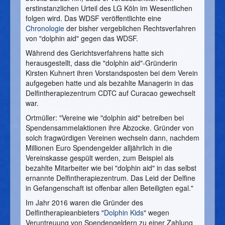
erstinstanzlichen Urteil des LG Köln im Wesentlichen
folgen wird. Das WDSF veröffentlichte eine
Chronologie
der bisher vergeblichen Rechtsverfahren
von "dolphin aid" gegen das WDSF.
Während des Gerichtsverfahrens hatte sich
herausgestellt, dass die "dolphin aid"-Gründerin
Kirsten Kuhnert ihren Vorstandsposten bei dem Verein
aufgegeben hatte und als bezahlte Managerin in das
Delfintherapiezentrum CDTC auf Curacao gewechselt
war.
Ortmüller: "Vereine wie "dolphin aid" betreiben bei
Spendensammelaktionen ihre Abzocke. Gründer von
solch fragwürdigen Vereinen wechseln dann, nachdem
Millionen Euro Spendengelder alljährlich in die
Vereinskasse gespült werden, zum Beispiel als
bezahlte Mitarbeiter wie bei "dolphin aid" in das selbst
ernannte Delfintherapiezentrum. Das Leid der Delfine
in Gefangenschaft ist offenbar allen Beteiligten egal."
Im Jahr 2016 waren die Gründer des
Delfintherapieanbieters "
Dolphin Kids
" wegen
Veruntreuung von Spendengeldern zu einer Zahlung