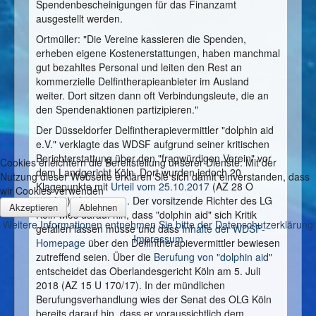
Spendenbescheinigungen für das Finanzamt
ausgestellt werden.
Ortmüller: "Die Vereine kassieren die Spenden,
erheben eigene Kostenerstattungen, haben manchmal
gut bezahltes Personal und leiten den Rest an
kommerzielle Delfintherapieanbieter im Ausland
weiter. Dort sitzen dann oft Verbindungsleute, die an
den Spendenaktionen partizipieren."
Der Düsseldorfer Delfintherapievermittler "dolphin aid
e.V." verklagte das WDSF aufgrund seiner kritischen
Berichterstattung über den "fragwürdigen Verein" vor
Cookies erleichtern die Bereitstellung unserer Dienste. Mit der
dem Landgericht Köln. Dort wurden jedoch 20
Nutzung dieser Webseite erklären Sie sich damit einverstanden, dass
Klagepunkte mit
Urteil vom 25.10.2017
(AZ 28 O
wir Cookies verwenden
368/16) abgewiesen. Der vorsitzende Richter des LG
Akzeptieren
Ablehnen
Köln wies darauf hin, dass "dolphin aid" sich Kritik
Weitere Informationen entnehmen Sie bitte der Datenschutzerklärung
gefallen lassen müsse und dass
Inhalte der WDSF-
Impressum
Homepage
über den Delfintherapievermittler bewiesen
zutreffend seien. Über die
Berufung von "dolphin aid"
entscheidet das Oberlandesgericht Köln am 5. Juli
2018 (AZ 15 U 170/17). In der mündlichen
Berufungsverhandlung wies der Senat des OLG Köln
bereits darauf hin, dass er voraussichtlich dem