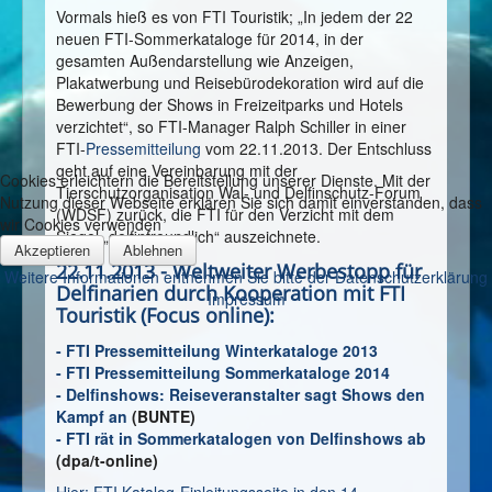
Vormals hieß es von FTI Touristik; „In jedem der 22
neuen FTI-Sommerkataloge für 2014, in der
gesamten Außendarstellung wie Anzeigen,
Plakatwerbung und Reisebürodekoration wird auf die
Bewerbung der Shows in Freizeitparks und Hotels
verzichtet“, so FTI-Manager Ralph Schiller in einer
FTI-
Pressemitteilung
vom 22.11.2013. Der Entschluss
geht auf eine Vereinbarung mit der
Cookies erleichtern die Bereitstellung unserer Dienste. Mit der
Tierschutzorganisation Wal- und Delfinschutz-Forum
Nutzung dieser Webseite erklären Sie sich damit einverstanden, dass
(WDSF) zurück, die FTI für den Verzicht mit dem
wir Cookies verwenden
Siegel „delfinfreundlich“ auszeichnete.
Akzeptieren
Ablehnen
22.11.2013 - Weltweiter Werbestopp für
Weitere Informationen entnehmen Sie bitte der Datenschutzerklärung
Delfinarien durch Kooperation mit FTI
Impressum
Touristik (Focus online):
- FTI Pressemitteilung Winterkataloge 2013
- FTI Pressemitteilung Sommerkataloge 2014
- Delfinshows: Reiseveranstalter sagt Shows den
Kampf an
(BUNTE)
-
FTI rät in Sommerkatalogen von Delfinshows ab
(dpa/t-online)
Hier: FTI Katalog-Einleitungsseite in den 14