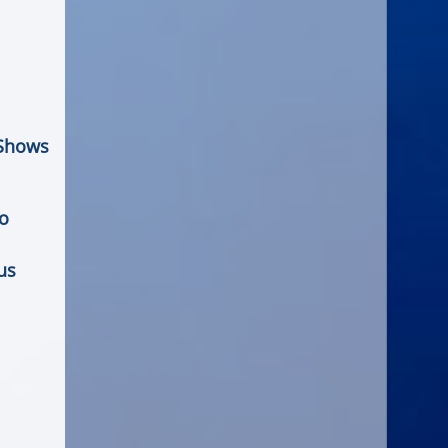
 Shows
ro
us