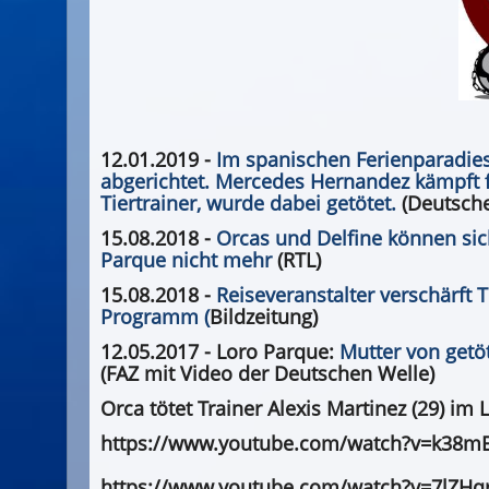
12.01.2019 -
Im spanischen Ferienparadies
abgerichtet. Mercedes Hernandez kämpft f
Tiertrainer, wurde dabei getötet.
(Deutsche
15.08.2018
-
Orcas und Delfine können si
Parque nicht mehr
(RTL)
15.08.2018 -
Reiseveranstalter verschärft T
Programm (
Bildzeitung)
12.05.2017 - Loro Parque:
Mutter von getöt
(FAZ mit Video der Deutschen Welle)
Orca tötet Trainer Alexis Martinez (29) im 
https://www.youtube.com/watch?v=k38m
https://www.youtube.com/watch?v=7lZHq