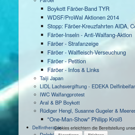
Färöer
Boykott Färöer-Band TYR
WDSF/ProWal Aktionen 2014
Stopp: Färöer-Kreuzfahrten AIDA, C
Färöer-Inseln - Anti-Walfang-Aktion
Färöer - Strafanzeige
Färöer - Walfleisch-Verseuchung
Färöer - Petition
Färöer - Infos & Links
Taiji Japan
LIDL Lachsvergiftung - EDEKA Delfinbeifa
IWC Walfangprotest
Aral & BP Boykott
Rüdiger Hengl, Susanne Gugeler & Meere
"One-Man-Show" Philipp Kroiß
Delfintherapie
Cookies erleichtern die Bereitstellung un
Dolphin Aid
Akzeptieren
Ablehnen