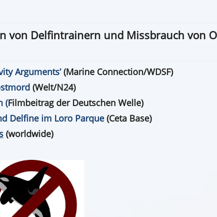
en von Delfintrainern und Missbrauch von O
vity Arguments’
(Marine Connection/WDSF)
lbstmord
(Welt/N24)
 (
Filmbeitrag der Deutschen Welle)
d Delfine im Loro Parque
(Ceta Base)
s
(worldwide)