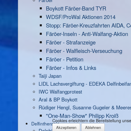
Färöer
Boykott Färöer-Band TYR
WDSF/ProWal Aktionen 2014
Stopp: Färöer-Kreuzfahrten AIDA, C
Färöer-Inseln - Anti-Walfang-Aktion
Färöer - Strafanzeige
Färöer - Walfleisch-Verseuchung
Färöer - Petition
Färöer - Infos & Links
Taiji Japan
LIDL Lachsvergiftung - EDEKA Delfinbeifa
IWC Walfangprotest
Aral & BP Boykott
Rüdiger Hengl, Susanne Gugeler & Meere
"One-Man-Show" Philipp Kroiß
Cookies erleichtern die Bereitstellung un
Delfintherapie
Akzeptieren
Ablehnen
Dolphin Aid