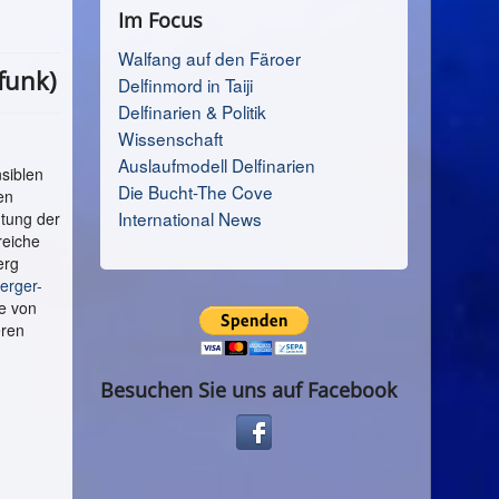
Im Focus
Walfang auf den Färoer
funk)
Delfinmord in Taiji
Delfinarien & Politik
Wissenschaft
Auslaufmodell Delfinarien
nsiblen
Die Bucht-The Cove
en
International News
utung der
reiche
erg
erger-
ke von
eren
Besuchen Sie uns auf Facebook