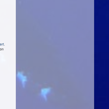
ert
.
von