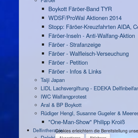
Färöer
Boykott Färöer-Band TYR
WDSF/ProWal Aktionen 2014
Stopp: Färöer-Kreuzfahrten AIDA, C
Färöer-Inseln - Anti-Walfang-Aktion
Färöer - Strafanzeige
Färöer - Walfleisch-Verseuchung
Färöer - Petition
Färöer - Infos & Links
Taiji Japan
LIDL Lachsvergiftung - EDEKA Delfinbeifa
IWC Walfangprotest
Aral & BP Boykott
Rüdiger Hengl, Susanne Gugeler & Meere
"One-Man-Show" Philipp Kroiß
Delfintherapie
Cookies erleichtern die Bereitstellung un
Dolphin Aid
Akzeptieren
Ablehnen