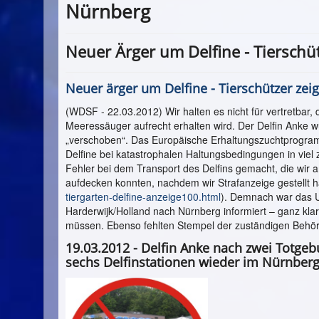
Nürnberg
Neuer Ärger um Delfine - Tierschü
Neuer ärger um Delfine - Tierschützer zei
(WDSF - 22.03.2012) Wir halten es nicht für vertretbar, 
Meeressäuger aufrecht erhalten wird. Der Delfin Anke 
„verschoben“. Das Europäische Erhaltungszuchtprogramm
Delfine bei katastrophalen Haltungsbedingungen in viel
Fehler bei dem Transport des Delfins gemacht, die wir 
aufdecken konnten, nachdem wir Strafanzeige gestellt h
tiergarten-delfine-anzeige100.html
). Demnach war das U
Harderwijk/Holland nach Nürnberg informiert – ganz kl
müssen. Ebenso fehlten Stempel der zuständigen Behör
19.03.2012 - Delfin Anke nach zwei Totge
sechs Delfinstationen wieder im Nürnberge