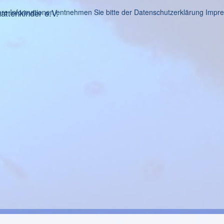
ttenkinder e.V.
re Informationen entnehmen Sie bitte der Datenschutzerklärung
Impr