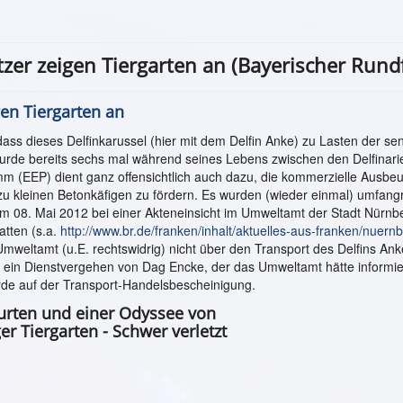
tzer zeigen Tiergarten an (Bayerischer Rund
gen Tiergarten an
dass dieses Delfinkarussel (hier mit dem Delfin Anke) zu Lasten der se
wurde bereits sechs mal während seines Lebens zwischen den Delfinari
 (EEP) dient ganz offensichtlich auch dazu, die kommerzielle Ausbe
 zu kleinen Betonkäfigen zu fördern. Es wurden (wieder einmal) umfang
am 08. Mai 2012 bei einer Akteneinsicht im Umweltamt der Stadt Nürnb
atten (s.a.
http://www.br.de/franken/inhalt/aktuelles-aus-franken/nuernb
mweltamt (u.E. rechtswidrig) nicht über den Transport des Delfins An
ar ein Dienstvergehen von Dag Encke, der das Umweltamt hätte informi
de auf der Transport-Handelsbescheinigung.
burten und einer Odyssee von
r Tiergarten - Schwer verletzt