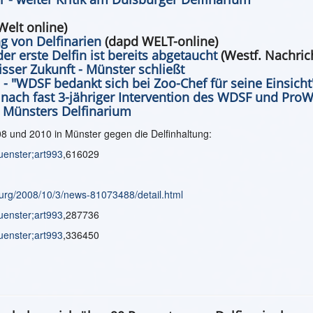
Welt online)
ng von Delfinarien
(dapd WELT-online)
der erste Delfin ist bereits abgetaucht
(Westf. Nachric
sser Zukunft - Münster schließt
 - "WDSF bedankt sich bei Zoo-Chef für seine Einsicht
 nach fast 3-jähriger Intervention des WDSF und ProW
n Münsters Delfinarium
und 2010 in Münster gegen die Delfinhaltung:
uenster;art993
,616029
burg/2008/10/3/news-81073488/detail.html
uenster;art993
,287736
uenster;art993
,336450