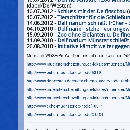
(dapd/DerWesten)
10.07.2012 -
Schluss mit der Delfinschau
(
10.07.2012 -
Tierschützer für die Schließu
14.06.2012 -
Delfinarium schließt früher - 
04.10.2010 -
Delfinarien stehen vor ungewi
15.09.2010 -
Zoo ohne Elefanten u. Delfine
11.09.2010 -
Delfinarium Münster schließt
26.08.2010 -
Initiative kämpft weiter gege
Mehrfach WDSF/ProWal-Demonstrationen zwischen 2008 
http://www.muensterschezeitung.de/lokales/muenster/M
http://www.echo-muenster.de/node/53191
http://www.derwesten.de/nachrichten/staedte/hohenlim
http://www.muensterschezeitung.de/lokales/muenster/M
http://www.muensterschezeitung.de/lokales/muenster/M
http://www.echo-muenster.de/node/46341
http://www.echo-muenster.de/node/34264