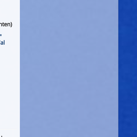
hten)
"
al