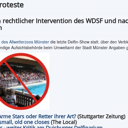
roteste
 rechtlicher Intervention des WDSF und na
n
des Allwetterzoos Münster
die letzte Delfin-Show statt. über den Verbl
ständige Aufsichtsbehörde beim Umweltamt der Stadt Münster Angaben 
me Stars oder Retter ihrer Art?
(Stuttgarter Zeitung)
mall, old one closes
(The Local)
 - weiter Kritik am Duisburger Delfinarium