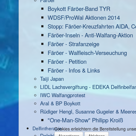
Färöer
Boykott Färöer-Band TYR
WDSF/ProWal Aktionen 2014
Stopp: Färöer-Kreuzfahrten AIDA, C
Färöer-Inseln - Anti-Walfang-Aktion
Färöer - Strafanzeige
Färöer - Walfleisch-Verseuchung
Färöer - Petition
Färöer - Infos & Links
Taiji Japan
LIDL Lachsvergiftung - EDEKA Delfinbeifa
IWC Walfangprotest
Aral & BP Boykott
Rüdiger Hengl, Susanne Gugeler & Meere
"One-Man-Show" Philipp Kroiß
Delfintherapie
Cookies erleichtern die Bereitstellung un
Dolphin Aid
Akzeptieren
Ablehnen