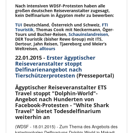
Nach intensiven WDSF-Protesten haben alle
großen deutschen Reiseveranstalter zugesagt,
kein Delfinarium in Ägypten mehr zu bewerben:
TUI
Deutschland, Österreich und Schweiz,
FTI
Touristik
, Thomas Cook mit Neckermann, Öger-
Tours und Bucher-Reisen,
Schauinslandreisen
,
DER Touristik (bisher Rewe Group) mit ITS,
Dertour, Jahn Reisen, Tjaereborg und Meier’s
Weltreisen,
alltours
22.01.2015 -
Erster ägyptischer
Reiseveranstalter stoppt
Delfinarienangebot nach
Tierschützerprotesten
(Presseportal)
Ägyptischer Reiseveranstalter ETS
Travel stoppt "Dolphin-World"-
Angebot nach Hunderten von
Facebook-Protesten - "White Shark
Travel" bietet Todesdelfinarium
weiterhin an
(WDSF - 18.01.2015) - Zum Thema des Angebots des
katastrophalen Delfinariums Dolphin World in Makadi