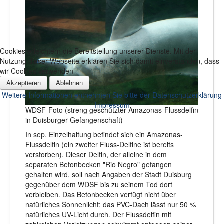
Cookies erleichtern die Bereitstellung unserer Dienste. Mit der
Nutzung dieser Webseite erklären Sie sich damit einverstanden, dass
wir Cookies verwenden
Akzeptieren
Ablehnen
Weitere Informationen entnehmen Sie bitte der Datenschutzerklärung
Impressum
WDSF-Foto (streng geschützter Amazonas-Flussdelfin
in Duisburger Gefangenschaft)
In sep. Einzelhaltung befindet sich ein Amazonas-
Flussdelfin (ein zweiter Fluss-Delfine ist bereits
verstorben). Dieser Delfin, der alleine in dem
separaten Betonbecken "Rio Negro" gefangen
gehalten wird, soll nach Angaben der Stadt Duisburg
gegenüber dem WDSF bis zu seinem Tod dort
verbleiben. Das Betonbecken verfügt nicht über
natürliches Sonnenlicht; das PVC-Dach lässt nur 50 %
natürliches UV-Licht durch. Der Flussdelfin mit