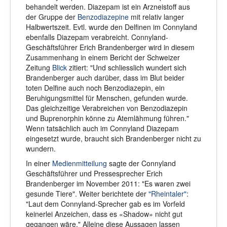
behandelt werden. Diazepam ist ein Arzneistoff aus
der Gruppe der
Benzodiazepine
mit relativ langer
Halbwertszeit. Evtl. wurde den Delfinen im Connyland
ebenfalls Diazepam verabreicht. Connyland-
Geschäftsführer Erich Brandenberger wird in diesem
Zusammenhang in einem Bericht der Schweizer
Zeitung
Blick
zitiert: "Und schliesslich wundert sich
Brandenberger auch darüber, dass im Blut beider
toten Delfine auch noch Benzodiazepin, ein
Beruhigungsmittel für Menschen, gefunden wurde.
Das gleichzeitige Verabreichen von Benzodiazepin
und Buprenorphin könne zu Atemlähmung führen."
Wenn tatsächlich auch im Connyland Diazepam
eingesetzt wurde, braucht sich Brandenberger nicht zu
wundern.
In einer
Medienmitteilung
sagte der Connyland
Geschäftsführer und Pressesprecher Erich
Brandenberger im November 2011: "Es waren zwei
gesunde Tiere". Weiter berichtete der
"Rheintaler"
:
"Laut dem Connyland-Sprecher gab es im Vorfeld
keinerlei Anzeichen, dass es «Shadow» nicht gut
gegangen wäre." Alleine diese Aussagen lassen