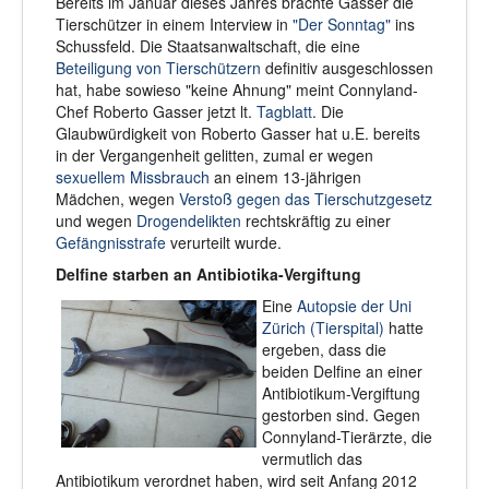
Bereits im Januar dieses Jahres brachte Gasser die
Tierschützer in einem Interview in
"Der Sonntag"
ins
Schussfeld. Die Staatsanwaltschaft, die eine
Beteiligung von Tierschützern
definitiv ausgeschlossen
hat, habe sowieso "keine Ahnung" meint Connyland-
Chef Roberto Gasser jetzt lt.
Tagblatt
. Die
Glaubwürdigkeit von Roberto Gasser hat u.E. bereits
in der Vergangenheit gelitten, zumal er wegen
sexuellem Missbrauch
an einem 13-jährigen
Mädchen, wegen
Verstoß gegen das Tierschutzgesetz
und wegen
Drogendelikten
rechtskräftig zu einer
Gefängnisstrafe
verurteilt wurde.
Delfine starben an Antibiotika-Vergiftung
Eine
Autopsie der Uni
Zürich (Tierspital)
hatte
ergeben, dass die
beiden Delfine an einer
Antibiotikum-Vergiftung
gestorben sind. Gegen
Connyland-Tierärzte, die
vermutlich das
Antibiotikum verordnet haben, wird seit Anfang 2012