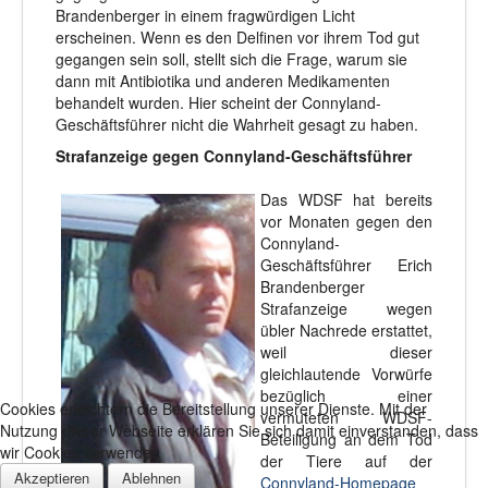
Brandenberger in einem fragwürdigen Licht
erscheinen. Wenn es den Delfinen vor ihrem Tod gut
gegangen sein soll, stellt sich die Frage, warum sie
dann mit Antibiotika und anderen Medikamenten
behandelt wurden. Hier scheint der Connyland-
Geschäftsführer nicht die Wahrheit gesagt zu haben.
Strafanzeige gegen Connyland-Geschäftsführer
Das WDSF hat bereits
vor Monaten gegen den
Connyland-
Geschäftsführer Erich
Brandenberger
Strafanzeige wegen
übler Nachrede erstattet,
weil dieser
gleichlautende Vorwürfe
bezüglich einer
Cookies erleichtern die Bereitstellung unserer Dienste. Mit der
vermuteten WDSF-
Nutzung dieser Webseite erklären Sie sich damit einverstanden, dass
Beteiligung an dem Tod
wir Cookies verwenden
der Tiere auf der
Akzeptieren
Ablehnen
Connyland-Homepage