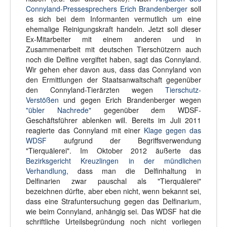
Connyland-Pressesprechers Erich Brandenberger
soll
es sich bei dem Informanten vermutlich um eine
ehemalige Reinigungskraft handeln. Jetzt soll dieser
Ex-Mitarbeiter mit einem anderen und in
Zusammenarbeit mit deutschen Tierschützern auch
noch die Delfine vergiftet haben, sagt das Connyland.
Wir gehen eher davon aus, dass das Connyland von
den Ermittlungen der Staatsanwaltschaft gegenüber
den Connyland-Tierärzten wegen
Tierschutz-
Verstößen
und gegen Erich Brandenberger wegen
"übler Nachrede"
gegenüber dem WDSF-
Geschäftsführer ablenken will. Bereits im Juli 2011
reagierte das Connyland mit einer
Klage gegen das
WDSF
aufgrund der Begriffsverwendung
"Tierquälerei". Im Oktober 2012 äußerte das
Bezirksgericht Kreuzlingen in der mündlichen
Verhandlung,
dass man die Delfinhaltung in
Delfinarien zwar pauschal als "Tierquälerei"
bezeichnen dürfte, aber eben nicht, wenn bekannt sei,
dass eine Strafuntersuchung gegen das Delfinarium,
wie beim Connyland, anhängig sei. Das WDSF hat die
schriftliche Urteilsbegründung noch nicht vorliegen