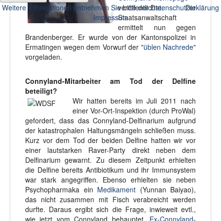
Weitere Informationen entnehmen Sie bitte der Datenschutzerklärung
veröffentlichte. Die
Impressum
Staatsanwaltschaft
ermittelt nun gegen
Brandenberger. Er wurde von der Kantonspolizei in
Ermatingen wegen dem Vorwurf der
"üblen Nachrede"
vorgeladen.
Connyland-Mitarbeiter am Tod der Delfine
beteiligt?
Wir hatten bereits im Juli 2011 nach
einer Vor-Ort-Inspektion (durch ProWal)
gefordert, dass das Connyland-Delfinarium aufgrund
der katastrophalen Haltungsmängeln schließen muss.
Kurz vor dem Tod der beiden Delfine hatten wir vor
einer lautstarken Raver-Party direkt neben dem
Delfinarium gewarnt. Zu diesem Zeitpunkt erhielten
die Delfine bereits Antibiotikum und ihr Immunsystem
war stark angegriffen. Ebenso erhielten sie neben
Psychopharmaka ein
Medikament
(Yunnan Baiyao),
das nicht zusammen mit Fisch verabreicht werden
durfte. Daraus ergibt sich die Frage, inwieweit evtl.,
wie jetzt vom Connyland behauptet,
Ex-Connyland-