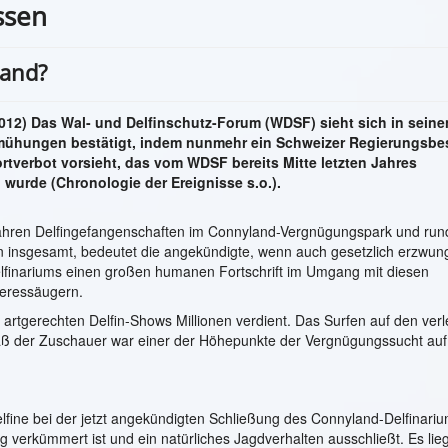
ssen
land?
12) Das Wal- und Delfinschutz-Forum (WDSF) sieht sich in seine
mühungen bestätigt, indem nunmehr ein Schweizer Regierungsbe
ortverbot vorsieht, das vom WDSF bereits Mitte letzten Jahres
wurde (Chronologie der Ereignisse s.o.).
ahren Delfingefangenschaften im Connyland-Vergnügungspark und run
en insgesamt, bedeutet die angekündigte, wenn auch gesetzlich erzwun
lfinariums einen großen humanen Fortschrift im Umgang mit diesen
eeressäugern.
artgerechten Delfin-Shows Millionen verdient. Das Surfen auf den verl
ß der Zuschauer war einer der Höhepunkte der Vergnügungssucht auf
lfine bei der jetzt angekündigten Schließung des Connyland-Delfinari
ig verkümmert ist und ein natürliches Jagdverhalten ausschließt. Es lieg