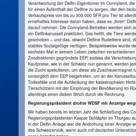
Verantwortung der Delfin-Eigentümer im Connyland, die 
für einen Aufenthalt der Delfine zu sorgen, der den bi
Verkaufspreis von bis zu 300.000 SFR pro Tier ist allerd
ernsthaftes Interesse daran haben, dass es „ihren“ Delfi
darauf nehmen. Die Connyland-Betreiber werden sich a
ein Delfinkarussell praktiziert. Das heißt, die Tiere w
geschoben – und das, obwohl Delfine Rudeltiere sind, d
stabiles Sozialgefüge verfügen. Beispielsweise wurde d
sechsten Mal in seinem Leben zwischen verschiedenen Lä
Zoodirektoren gegründete EEP, sodass die Verschiebun
Kaufpreise, wie in der Schweiz nun genannt, werden jed
die Zucht spekulieren, um diese als Zuschauermagnet l
vorsorglich dem EEP beigetreten, um an der Karussellzu
Todesfälle und die Aufdeckung der katastrophalen Hint
Tierschützern mit der Empörung der Bevölkerung im R
allerdings einen dicken Strich durch die Rechnung.
Regierungspräsident drohte WDSF mit Anzeige weg
Wir haben bereits im letzten Jahr die Schließung des 
Regierungspräsidenten Kaspar Schläpfer im Thurgau au
in der Delfin-Anlage war die Androhung einer Anzeige w
des Schweizervolk, wenn auch mit deutscher Unterstützu