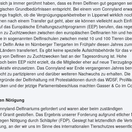
sich ja immer gerühmt haben, dass es ihren Delfinen gut gegangen sein
ologischen Grundbedürfnissen entspricht. Bei einem vom Connyland erwa
ings fraglich, ob die Vergnügungsparkbetreiber in Lipperwil wirklich noc
nen nach einem Transfer gut geht, aber sie können vielleicht auch Einf
uf das Europäische Erhaltungszuchtprogramm (EEP) berufen, das reg
erden zu Zuchtzwecken zwischen den europäischen Delfinarien hin und he
ie in sogenannten Delfinschulen zwischen meist 10 und 100 Tieren übe
er Delfin Anke im Nürnberger Tiergarten im Frühjahr diesen Jahres zu
ndern transferiert. Es gibt keine spezielle Aufsichtsbehörde für das 
g von Delfinen zu Zuchtzwecken fast an der Tagesordnung ist. Hohe
och beim EEP nicht erzielt, da die Mitglieder eher auf neue Tierzugän
ukrativ einzusetzen. Das Connyland war Ende vergangenen Jahres bere
cht zu partizipieren und darüber weiteren Nachwuchs zu erhalten. Die 
ergründe der Delfinhaltung mit Protestaktionen durch das WDSF, ProWa
ücken und der jetzige Parlamentsbeschluss machten Gasser & Co im C
en Nötigung
Connyland-Delfinariums gefordert und waren aber beim zuständigen
f Granit gestoßen. Das Ergebnis unserer Forderung aufgrund etlicher
egen Nötigung durch Schläpfer (FDP). Gesiegt hat letztendlich die Vert
ng, an der wir uns im Sinne des internationalen Tierschutzes wesentli