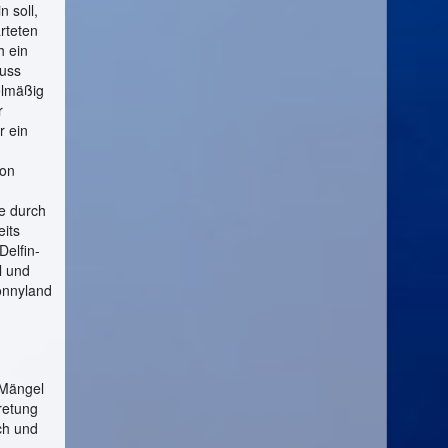
 soll,
rteten
h ein
luss
elmäßig
r
r ein
m
von
ge durch
its
Delfin-
l und
onnyland
 Mängel
retung
ch und