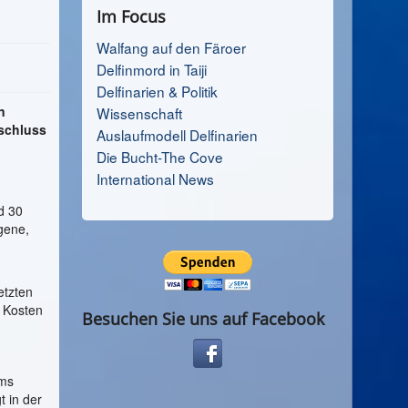
Im Focus
Walfang auf den Färoer
Delfinmord in Taiji
Delfinarien & Politik
n
Wissenschaft
schluss
Auslaufmodell Delfinarien
Die Bucht-The Cove
International News
d 30
gene,
etzten
 Kosten
Besuchen Sie uns auf Facebook
ums
t in der