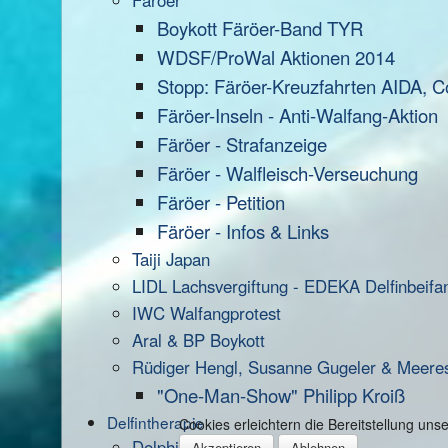
Färöer
Boykott Färöer-Band TYR
WDSF/ProWal Aktionen 2014
Stopp: Färöer-Kreuzfahrten AIDA, C
Färöer-Inseln - Anti-Walfang-Aktion
Färöer - Strafanzeige
Färöer - Walfleisch-Verseuchung
Färöer - Petition
Färöer - Infos & Links
Taiji Japan
LIDL Lachsvergiftung - EDEKA Delfinbeifa
IWC Walfangprotest
Aral & BP Boykott
Rüdiger Hengl, Susanne Gugeler & Meere
"One-Man-Show" Philipp Kroiß
Delfintherapie
Cookies erleichtern die Bereitstellung un
Dolphin Aid
Akzeptieren
Ablehnen