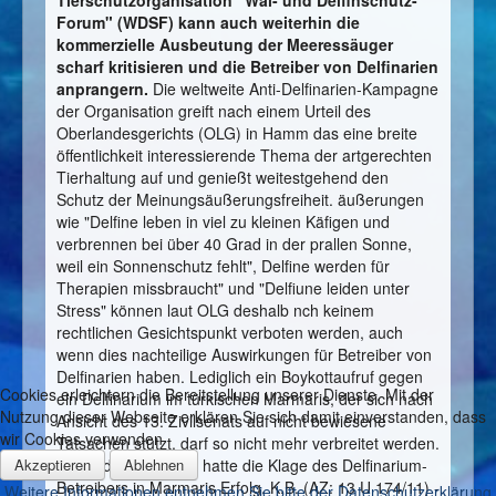
Tierschutzorganisation "Wal- und Delfinschutz-
Forum" (WDSF) kann auch weiterhin die
kommerzielle Ausbeutung der Meeressäuger
scharf kritisieren und die Betreiber von Delfinarien
anprangern.
Die weltweite Anti-Delfinarien-Kampagne
der Organisation greift nach einem Urteil des
Oberlandesgerichts (OLG) in Hamm das eine breite
öffentlichkeit interessierende Thema der artgerechten
Tierhaltung auf und genießt weitestgehend den
Schutz der Meinungsäußerungsfreiheit. äußerungen
wie "Delfine leben in viel zu kleinen Käfigen und
verbrennen bei über 40 Grad in der prallen Sonne,
weil ein Sonnenschutz fehlt", Delfine werden für
Therapien missbraucht" und "Delfiune leiden unter
Stress" können laut OLG deshalb nch keinem
rechtlichen Gesichtspunkt verboten werden, auch
wenn dies nachteilige Auswirkungen für Betreiber von
Delfinarien haben. Lediglich ein Boykottaufruf gegen
Cookies erleichtern die Bereitstellung unserer Dienste. Mit der
ein Delfinarium im türkischen Marmaris, der sich nach
Nutzung dieser Webseite erklären Sie sich damit einverstanden, dass
Ansicht des 13. Zivilsenats auf nicht bewiesene
wir Cookies verwenden
Tatsachen stützt, darf so nicht mehr verbreitet werden.
Akzeptieren
Ablehnen
Nur in diesem Punkt hatte die Klage des Delfinarium-
Betreibers in Marmaris Erfolg. K.B. (AZ: 13 U 174/11) -
Weitere Informationen entnehmen Sie bitte der Datenschutzerklärung