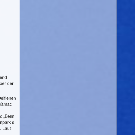
send
ber der
Delfienen
 Yamac
n: „Beim
inpark s
. Laut