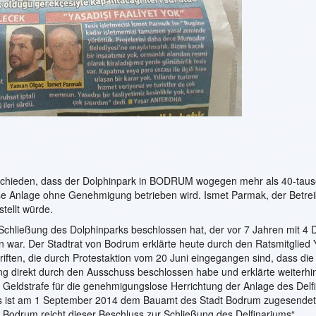
chieden, dass der Dolphinpark in BODRUM wogegen mehr als 40-tau
se Anlage ohne Genehmigung betrieben wird. Ismet Parmak, der Betrei
tellt würde.
 Schließung des Dolphinparks beschlossen hat, der vor 7 Jahren mit 4 
 war. Der Stadtrat von Bodrum erklärte heute durch den Ratsmitglied
iften, die durch Protestaktion vom 20 Juni eingegangen sind, dass die
g direkt durch den Ausschuss beschlossen habe und erklärte weiterhi
r Geldstrafe für die genehmigungslose Herrichtung der Anlage des Delf
s ist am 1 September 2014 dem Bauamt des Stadt Bodrum zugesendet
 Bodrum reicht dieser Beschluss zur Schließung des Delfinariums“.