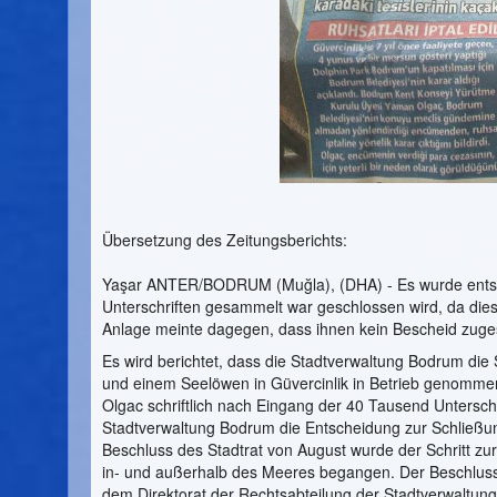
Übersetzung des Zeitungsberichts:
Yaşar ANTER/BODRUM (Muğla), (DHA) - Es wurde ents
Unterschriften gesammelt war geschlossen wird, da die
Anlage meinte dagegen, dass ihnen kein Bescheid zuges
Es wird berichtet, dass die Stadtverwaltung Bodrum die
und einem Seelöwen in Güvercinlik in Betrieb genommen
Olgac schriftlich nach Eingang der 40 Tausend Unterschr
Stadtverwaltung Bodrum die Entscheidung zur Schließun
Beschluss des Stadtrat von August wurde der Schritt zu
in- und außerhalb des Meeres begangen. Der Beschlus
dem Direktorat der Rechtsabteilung der Stadtverwaltung