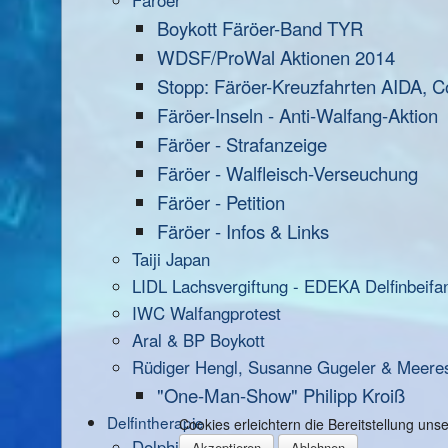
Färöer
Boykott Färöer-Band TYR
WDSF/ProWal Aktionen 2014
Stopp: Färöer-Kreuzfahrten AIDA, C
Färöer-Inseln - Anti-Walfang-Aktion
Färöer - Strafanzeige
Färöer - Walfleisch-Verseuchung
Färöer - Petition
Färöer - Infos & Links
Taiji Japan
LIDL Lachsvergiftung - EDEKA Delfinbeifa
IWC Walfangprotest
Aral & BP Boykott
Rüdiger Hengl, Susanne Gugeler & Meere
"One-Man-Show" Philipp Kroiß
Delfintherapie
Cookies erleichtern die Bereitstellung un
Dolphin Aid
Akzeptieren
Ablehnen