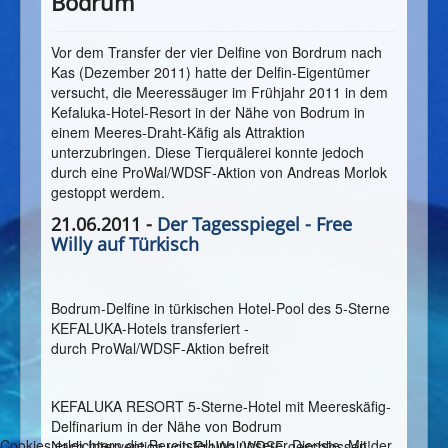
Bodrum
Vor dem Transfer der vier Delfine von Bordrum nach
Kas (Dezember 2011) hatte der Delfin-Eigentümer
versucht, die Meeressäuger im Frühjahr 2011 in dem
Kefaluka-Hotel-Resort in der Nähe von Bodrum in
einem Meeres-Draht-Käfig als Attraktion
unterzubringen. Diese Tierquälerei konnte jedoch
durch eine ProWal/WDSF-Aktion von Andreas Morlok
gestoppt werdem.
21.06.2011 -
Der Tagesspiegel - Free
Willy auf Türkisch
Bodrum-Delfine in türkischen Hotel-Pool des 5-Sterne
KEFALUKA-Hotels transferiert -
durch ProWal/WDSF-Aktion befreit
KEFALUKA RESORT 5-Sterne-Hotel mit Meereskäfig-
Delfinarium in der Nähe von Bodrum
Cookies erleichtern die Bereitstellung unserer Dienste. Mit der
Nach Intervention von ProWal/WDSF geschlossen!