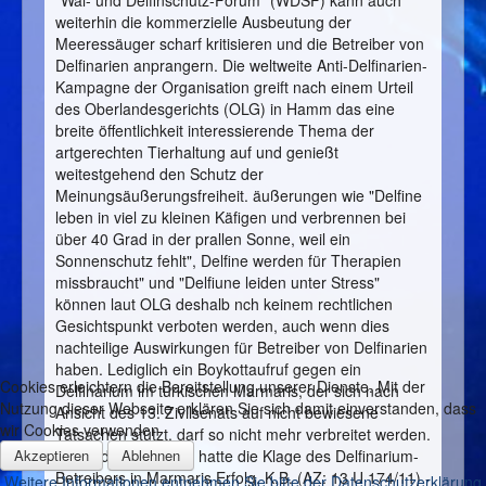
"Wal- und Delfinschutz-Forum" (WDSF) kann auch
weiterhin die kommerzielle Ausbeutung der
Meeressäuger scharf kritisieren und die Betreiber von
Delfinarien anprangern. Die weltweite Anti-Delfinarien-
Kampagne der Organisation greift nach einem Urteil
des Oberlandesgerichts (OLG) in Hamm das eine
breite öffentlichkeit interessierende Thema der
artgerechten Tierhaltung auf und genießt
weitestgehend den Schutz der
Meinungsäußerungsfreiheit. äußerungen wie "Delfine
leben in viel zu kleinen Käfigen und verbrennen bei
über 40 Grad in der prallen Sonne, weil ein
Sonnenschutz fehlt", Delfine werden für Therapien
missbraucht" und "Delfiune leiden unter Stress"
können laut OLG deshalb nch keinem rechtlichen
Gesichtspunkt verboten werden, auch wenn dies
nachteilige Auswirkungen für Betreiber von Delfinarien
haben. Lediglich ein Boykottaufruf gegen ein
Cookies erleichtern die Bereitstellung unserer Dienste. Mit der
Delfinarium im türkischen Marmaris, der sich nach
Nutzung dieser Webseite erklären Sie sich damit einverstanden, dass
Ansicht des 13. Zivilsenats auf nicht bewiesene
wir Cookies verwenden
Tatsachen stützt, darf so nicht mehr verbreitet werden.
Akzeptieren
Ablehnen
Nur in diesem Punkt hatte die Klage des Delfinarium-
Betreibers in Marmaris Erfolg. K.B. (AZ: 13 U 174/11) -
Weitere Informationen entnehmen Sie bitte der Datenschutzerklärung