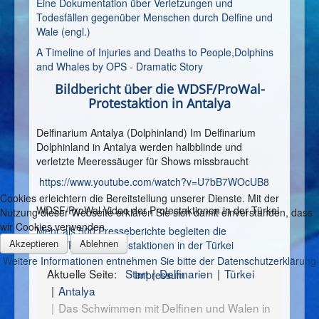
Eine Dokumentation über Verletzungen und
Todesfällen gegenüber Menschen durch Delfine und
Wale (engl.)
A Timeline of Injuries and Deaths to People,Dolphins
and Whales by OPS - Dramatic Story
Bildbericht über die WDSF/ProWal-
Protestaktion in Antalya
Delfinarium Antalya (Dolphinland) Im Delfinarium
Dolphinland in Antalya werden halbblinde und
verletzte Meeressäuger für Shows missbraucht
https://www.youtube.com/watch?v=U7bB7WOcUB8
Cookies erleichtern die Bereitstellung unserer Dienste. Mit der
WDSF/ProWal-Video der Protestaktionen in der Türkei
Nutzung dieser Webseite erklären Sie sich damit einverstanden, dass
wir Cookies verwenden
Mehr als 500 Presseberichte begleiten die
Akzeptieren
Ablehnen
WDSF/ProWal-Protestaktionen in der Türkei
Weitere Informationen entnehmen Sie bitte der Datenschutzerklärung
Aktuelle Seite:
Start
Delfinarien
Türkei
Impressum
Antalya
Das Schwimmen mit Delfinen und Walen in