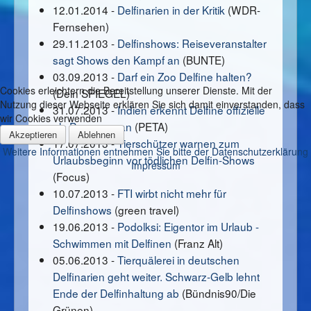
12.01.2014 -
Delfinarien in der Kritik
(WDR-
Fernsehen)
29.11.2103 -
Delfinshows: Reiseveranstalter
sagt Shows den Kampf an
(BUNTE)
03.09.2013 -
Darf ein Zoo Delfine halten?
Cookies erleichtern die Bereitstellung unserer Dienste. Mit der
(Dein SPIEGEL)
Nutzung dieser Webseite erklären Sie sich damit einverstanden, dass
31.07.2013 -
Indien erkennt Delfine offizielle
wir Cookies verwenden
als Personen an
(PETA)
Akzeptieren
Ablehnen
17.07.2013 -
Tierschützer warnen zum
Weitere Informationen entnehmen Sie bitte der Datenschutzerklärung
Urlaubsbeginn vor tödlichen Delfin-Shows
Impressum
(Focus)
10.07.2013 -
FTI wirbt nicht mehr für
Delfinshows
(green travel)
19.06.2013 -
Podolksi: Eigentor im Urlaub -
Schwimmen mit Delfinen
(Franz Alt)
05.06.2013 -
Tierquälerei in deutschen
Delfinarien geht weiter. Schwarz-Gelb lehnt
Ende der Delfinhaltung ab
(Bündnis90/Die
Grünen)