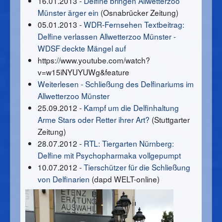
16.01.2013 -
Delfine bringen Allwetterzoo
Münster ärger ein
(Osnabrücker Zeitung)
05.01.2013 -
WDR-Fernsehen Textbeitrag:
Delfine verlassen Allwetterzoo Münster -
WDSF deckte Mängel auf
https://www.youtube.com/watch?
v=w15iNYUYUWg&feature
Weiterlesen - Schließung des Delfinariums im
Allwetterzoo Münster
25.09.2012 -
Kampf um die Delfinhaltung
Arme Stars oder Retter ihrer Art?
(Stuttgarter
Zeitung)
28.07.2012 -
RTL: Tiergarten Nürnberg:
Delfine mit Psychopharmaka vollgepumpt
10.07.2012 -
Tierschützer für die Schließung
von Delfinarien
(dapd WELT-online)