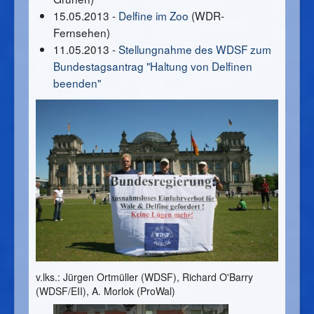
15.05.2013 -
Delfine im Zoo
(WDR-
Fernsehen)
11.05.2013 -
Stellungnahme des WDSF zum
Bundestagsantrag "Haltung von Delfinen
beenden"
v.lks.: Jürgen Ortmüller (WDSF), Richard O'Barry
(WDSF/EII), A. Morlok (ProWal)