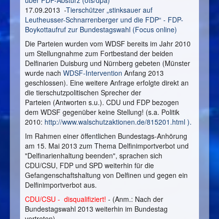
über FDP-Absturz (ots/dpa)
17.09.2013 -
Tierschützer „stinksauer auf
Leutheusser-Schnarrenberger und die FDP“ - FDP-
Boykottaufruf zur Bundestagswahl (Focus online)
Die Parteien wurden vom WDSF bereits im Jahr 2010
um Stellungnahme zum Fortbestand der beiden
Delfinarien Duisburg und Nürnberg gebeten (Münster
wurde nach
WDSF-Intervention
Anfang 2013
geschlossen). Eine weitere Anfrage erfolgte direkt an
die tierschutzpolitischen Sprecher der
Parteien (Antworten s.u.). CDU und FDP bezogen
dem WDSF gegenüber keine Stellung! (s.a. Politik
2010:
http://www.walschutzaktionen.de/815201.html ).
Im Rahmen einer öffentlichen Bundestags-Anhörung
am 15. Mai 2013 zum Thema Delfinimportverbot und
"Delfinarienhaltung beenden", sprachen sich
CDU/CSU, FDP und SPD weiterhin für die
Gefangenschaftshaltung von Delfinen und gegen ein
Delfinimportverbot aus.
CDU/CSU - disqualifiziert!
- (Anm.: Nach der
Bundestagswahl 2013 weiterhin im Bundestag
vertreten)