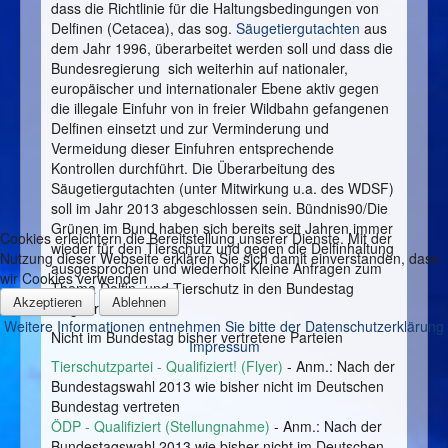
dass die Richtlinie für die Haltungsbedingungen von
Delfinen (Cetacea), das sog.
Säugetiergutachten
aus
dem Jahr 1996, überarbeitet werden soll und dass die
Bundesregierung sich weiterhin auf nationaler,
europäischer und internationaler Ebene aktiv gegen
die illegale Einfuhr von in freier Wildbahn gefangenen
Delfinen einsetzt und zur Verminderung und
Vermeidung dieser Einfuhren entsprechende
Kontrollen durchführt. Die Überarbeitung des
Säugetiergutachten (unter Mitwirkung u.a. des WDSF)
soll im Jahr 2013 abgeschlossen sein. Bündnis90/Die
Grünen im Bund haben sich bereits seit Jahren immer
Cookies erleichtern die Bereitstellung unserer Dienste. Mit der
wieder für den Tierschutz und gegen die Delfinhaltung
Nutzung dieser Webseite erklären Sie sich damit einverstanden, dass
ausgesprochen und wiederholt Kleine Anfragen zum
wir Cookies verwenden
Thema Delfin- und Tierschutz in den Bundestag
Akzeptieren
Ablehnen
eingebracht.
Weitere Informationen entnehmen Sie bitte der Datenschutzerklärung
Nicht im Bundestag bisher vertretene Parteien
Impressum
Tierschutzpartei - Qualifiziert! (
Flyer
)
- Anm.: Nach der
Bundestagswahl 2013 wie bisher nicht im Deutschen
Bundestag vertreten
ÖDP - Qualifiziert (
Stellungnahme
)
- Anm.: Nach der
Bundestagswahl 2013 wie bisher nicht im Deutschen