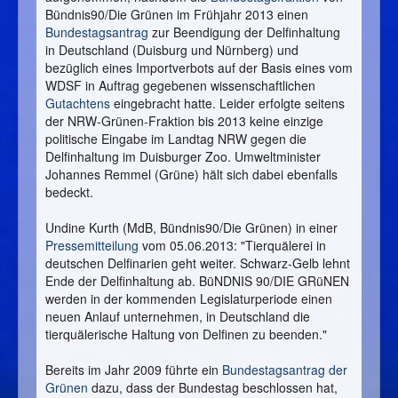
Bündnis90/Die Grünen im Frühjahr 2013 einen
Bundestagsantrag
zur Beendigung der Delfinhaltung
in Deutschland (Duisburg und Nürnberg) und
bezüglich eines Importverbots auf der Basis eines vom
WDSF in Auftrag gegebenen wissenschaftlichen
Gutachtens
eingebracht hatte. Leider erfolgte seitens
der NRW-Grünen-Fraktion bis 2013 keine einzige
politische Eingabe im Landtag NRW gegen die
Delfinhaltung im Duisburger Zoo. Umweltminister
Johannes Remmel (Grüne) hält sich dabei ebenfalls
bedeckt.
Undine Kurth (MdB, Bündnis90/Die Grünen) in einer
Pressemitteilung
vom 05.06.2013: "Tierquälerei in
deutschen Delfinarien geht weiter. Schwarz-Gelb lehnt
Ende der Delfinhaltung ab. BüNDNIS 90/DIE GRüNEN
werden in der kommenden Legislaturperiode einen
neuen Anlauf unternehmen, in Deutschland die
tierquälerische Haltung von Delfinen zu beenden."
Bereits im Jahr 2009 führte ein
Bundestagsantrag der
Grünen
dazu, dass der Bundestag beschlossen hat,