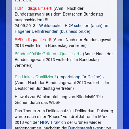
FDP - disqualifiziert!
(Anm.: Nach der
Bundestagswahl aus dem Deutschen Bundestag
ausgeschieden) !!!
24.09.2013 -
Wahldebakel: FDP scheitert (auch) an
Hagener Delfinfreunden (business-on.de)
SPD - disqualifiziert!
(Anm.: Nach der Bundestagswahl
2013 weiterhin im Bundestag vertreten)
Bündnis90/Die Grünen - Qualifiziert
- (Anm.: Nach der
Bundestagswahl 2013 weiterhin im Bundestag
vertreten)
Die Linke - Qualifiziert!
(
Importstopp für Delfine
) -
(Anm.: Nach der Bundestagswahl 2013 weiterhin im
Deutschen Bundestag vertreten)
Hinweis zur Wahlempfehlung von Bündnis90/Die
Grünen durch das WDSF
Das Thema zum Delfinschutz im Delfinarium Duisburg
wurde nach einer "Pause" von drei Jahren im März
2013 von der
NRW-Fraktion
der Grünen wieder
aufgenommen, nachdem die
Bundestagsfraktion
von