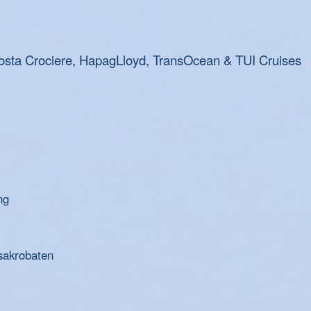
osta Crociere, HapagLloyd, TransOcean & TUI Cruises
ng
sakrobaten