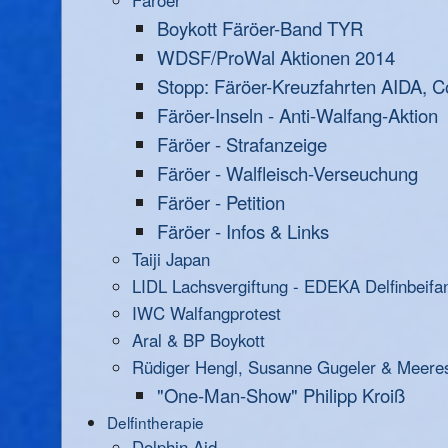
Färöer
Boykott Färöer-Band TYR
WDSF/ProWal Aktionen 2014
Stopp: Färöer-Kreuzfahrten AIDA, C
Färöer-Inseln - Anti-Walfang-Aktion
Färöer - Strafanzeige
Färöer - Walfleisch-Verseuchung
Färöer - Petition
Färöer - Infos & Links
Taiji Japan
LIDL Lachsvergiftung - EDEKA Delfinbeifa
IWC Walfangprotest
Aral & BP Boykott
Rüdiger Hengl, Susanne Gugeler & Meere
"One-Man-Show" Philipp Kroiß
Delfintherapie
Dolphin Aid