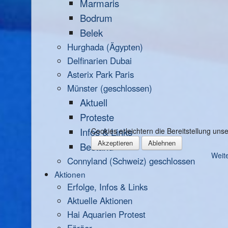
Marmaris
Bodrum
Belek
Hurghada (Ägypten)
Delfinarien Dubai
Asterix Park Paris
Münster (geschlossen)
Aktuell
Proteste
Infos & Links
Cookies erleichtern die Bereitstellung un
Akzeptieren
Ablehnen
Bestand
Weite
Connyland (Schweiz) geschlossen
Aktionen
Erfolge, Infos & Links
Aktuelle Aktionen
Hai Aquarien Protest