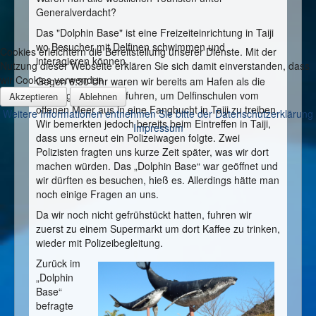
Generalverdacht?
Das "Dolphin Base" ist eine Freizeiteinrichtung in Taiji
wo Besucher mit Delfinen schwimmen und
Cookies erleichtern die Bereitstellung unserer Dienste. Mit der
interagieren können.
Nutzung dieser Webseite erklären Sie sich damit einverstanden, dass
wir Cookies verwenden
Gegen 6:30 Uhr waren wir bereits am Hafen als die
Treibjagdboote rausfuhren, um Delfinschulen vom
Akzeptieren
Ablehnen
offenen Meer aus in eine Fangbucht in Taiji zu treiben.
Weitere Informationen entnehmen Sie bitte der Datenschutzerklärung
Wir bemerkten jedoch bereits beim Eintreffen in Taiji,
Impressum
dass uns erneut ein Polizeiwagen folgte. Zwei
Polizisten fragten uns kurze Zeit später, was wir dort
machen würden. Das „Dolphin Base“ war geöffnet und
wir dürften es besuchen, hieß es. Allerdings hätte man
noch einige Fragen an uns.
Da wir noch nicht gefrühstückt hatten, fuhren wir
zuerst zu einem Supermarkt um dort Kaffee zu trinken,
wieder mit Polizeibegleitung.
Zurück im
„Dolphin
Base“
befragte