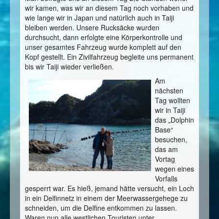
wir kamen, was wir an diesem Tag noch vorhaben und
wie lange wir in Japan und natürlich auch in Taiji
bleiben werden. Unsere Rucksäcke wurden
durchsucht, dann erfolgte eine Körperkontrolle und
unser gesamtes Fahrzeug wurde komplett auf den
Kopf gestellt. Ein Zivilfahrzeug begleite uns permanent
bis wir Taiji wieder verließen.
Am
nächsten
Tag wollten
wir in Taiji
das „Dolphin
Base“
besuchen,
das am
Vortag
wegen eines
Vorfalls
gesperrt war. Es hieß, jemand hätte versucht, ein Loch
in ein Delfinnetz in einem der Meerwassergehege zu
schneiden, um die Delfine entkommen zu lassen.
Waren nun alle westlichen Touristen unter