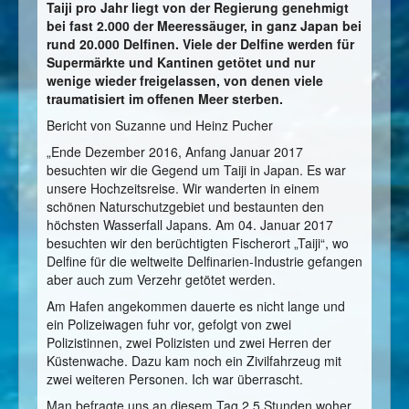
Taiji pro Jahr liegt von der Regierung genehmigt
bei fast 2.000 der Meeressäuger, in ganz Japan bei
rund 20.000 Delfinen. Viele der Delfine werden für
Supermärkte und Kantinen getötet und nur
wenige wieder freigelassen, von denen viele
traumatisiert im offenen Meer sterben.
Bericht von Suzanne und Heinz Pucher
„Ende Dezember 2016, Anfang Januar 2017
besuchten wir die Gegend um Taiji in Japan. Es war
unsere Hochzeitsreise. Wir wanderten in einem
schönen Naturschutzgebiet und bestaunten den
höchsten Wasserfall Japans. Am 04. Januar 2017
besuchten wir den berüchtigten Fischerort „Taiji“, wo
Delfine für die weltweite Delfinarien-Industrie gefangen
aber auch zum Verzehr getötet werden.
Am Hafen angekommen dauerte es nicht lange und
ein Polizeiwagen fuhr vor, gefolgt von zwei
Polizistinnen, zwei Polizisten und zwei Herren der
Küstenwache. Dazu kam noch ein Zivilfahrzeug mit
zwei weiteren Personen. Ich war überrascht.
Man befragte uns an diesem Tag 2,5 Stunden woher