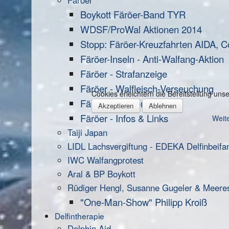
Färöer
Boykott Färöer-Band TYR
WDSF/ProWal Aktionen 2014
Stopp: Färöer-Kreuzfahrten AIDA, C
Färöer-Inseln - Anti-Walfang-Aktion
Färöer - Strafanzeige
Färöer - Walfleisch-Verseuchung
Cookies erleichtern die Bereitstellung un
Färöer - Petition
Akzeptieren
Ablehnen
Färöer - Infos & Links
Weite
Taiji Japan
LIDL Lachsvergiftung - EDEKA Delfinbeifa
IWC Walfangprotest
Aral & BP Boykott
Rüdiger Hengl, Susanne Gugeler & Meere
"One-Man-Show" Philipp Kroiß
Delfintherapie
Dolphin Aid