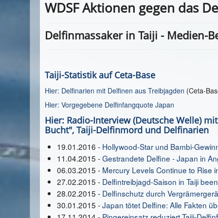
WDSF Aktionen gegen das Delf
Delfinmassaker in Taiji - Medien-
Taiji-Statistik auf Ceta-Base
Hier: Delfinarien mit Delfinen aus Treibjagden
(Ceta-Bas
Hier: Vorgegebene Delfinfangquote Japan
Hier: Radio-Interview (Deutsche Welle) m
Bucht", Taiji-Delfinmord und Delfinarien
19.01.2016 -
Hollywood-Star und Bambi-Gewinner
11.04.2015 -
Gestrandete Delfine - Japan in A
06.03.2015 -
Mercury Levels Continue to Rise in
27.02.2015 -
Delfintreibjagd-Saison in Taiji bee
28.02.2015 -
Delfinschutz durch Vergrämergerä
30.01.2015 -
Japan tötet Delfine: Alle Fakten übe
17.11.2014 -
Pingereinsatz reduziert Taiji-Delfi