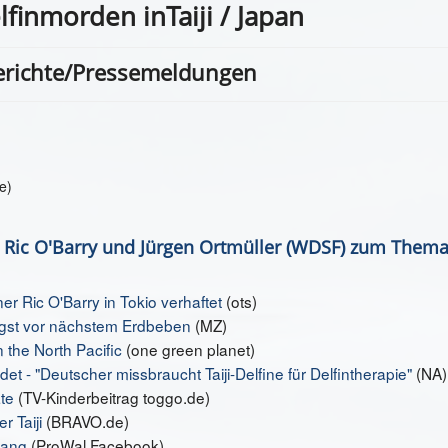
inmorden inTaiji / Japan
Berichte/Pressemeldungen
e)
it Ric O'Barry und Jürgen Ortmüller (WDSF) zum Thema
 Ric O'Barry in Tokio verhaftet
(ots)
ngst vor nächstem Erdbeben
(MZ)
 the North Pacific
(one green planet)
ndet - "Deutscher missbraucht Taiji-Delfine für Delfintherapie"
(NA)
te
(TV-Kinderbeitrag toggo.de)
r Taiji
(BRAVO.de)
nfang
(ProWal Facebook)