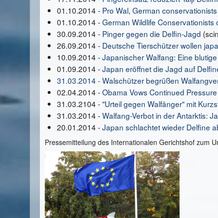
01.10.2014 -
Pro Wal, German conservationists 
01.10.2014 -
German Wildlife Conservationists 
30.09.2014 -
Pinger gegen die Delfin-Jagd
(sci
26.09.2014 -
Deutsche Tierschützer wollen japa
10.09.2014 -
Japanischer Walfang: Eine blutige T
01.09.2014 -
Japan eröffnet die Jagd auf Delfin
31.03.2014 - Walschützer begrüßen Walfangverb
02.04.2014 -
Obama Vows Continued Pressure 
31.03.2104 -
"Urteil gegen Walfänger" mit Ku
31.03.2014 -
Walfang-Verbot in der Antarktis: J
20.01.2014 -
Japan schlachtet wieder Delfine 
Pressemitteilung des Internationalen Gerichtshof zum U