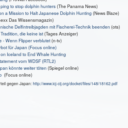
ping to stop dolphin hunters
(The Panama News)
on a Mission to Halt Japanese Dolphin Hunting
(News Blaze)
nexx Das Wissensmagazin)
nische Delfintreibjagden mit Fischerei-Technik beenden
(ots)
radition, die keine ist
(Tages Anzeiger)
e -
Wenn Flipper verblutet
(n-tv)
ot für Japan (Focus online)
on Iceland to End Whale Hunting
rzstatement vom WDSF (RTL2)
apan könnte weiter töten
(Spiegel online)
ab
(Focus online)
rteil gegen Japan:
http://www.icj-cij.org/docket/files/148/18162.pdf