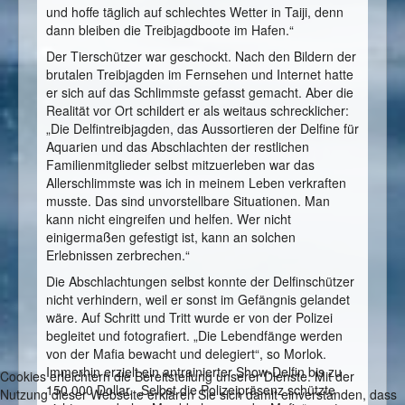
und hoffe täglich auf schlechtes Wetter in Taiji, denn
dann bleiben die Treibjagdboote im Hafen.“
Der Tierschützer war geschockt. Nach den Bildern der
brutalen Treibjagden im Fernsehen und Internet hatte
er sich auf das Schlimmste gefasst gemacht. Aber die
Realität vor Ort schildert er als weitaus schrecklicher:
„Die Delfintreibjagden, das Aussortieren der Delfine für
Aquarien und das Abschlachten der restlichen
Familienmitglieder selbst mitzuerleben war das
Allerschlimmste was ich in meinem Leben verkraften
musste. Das sind unvorstellbare Situationen. Man
kann nicht eingreifen und helfen. Wer nicht
einigermaßen gefestigt ist, kann an solchen
Erlebnissen zerbrechen.“
Die Abschlachtungen selbst konnte der Delfinschützer
nicht verhindern, weil er sonst im Gefängnis gelandet
wäre. Auf Schritt und Tritt wurde er von der Polizei
begleitet und fotografiert. „Die Lebendfänge werden
von der Mafia bewacht und delegiert“, so Morlok.
Immerhin erzielt ein antrainierter Show-Delfin bis zu
Cookies erleichtern die Bereitstellung unserer Dienste. Mit der
150.000 Dollar. „Selbst die Polizeipräsenz schützte
Nutzung dieser Webseite erklären Sie sich damit einverstanden, dass