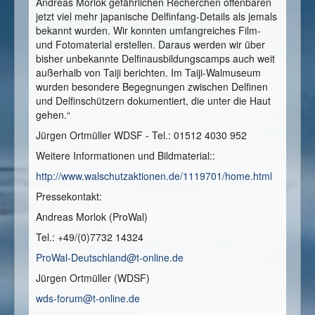
Andreas Morlok gefährlichen Recherchen offenbaren
jetzt viel mehr japanische Delfinfang-Details als jemals
bekannt wurden. Wir konnten umfangreiches Film-
und Fotomaterial erstellen. Daraus werden wir über
bisher unbekannte Delfinausbildungscamps auch weit
außerhalb von Taiji berichten. Im Taiji-Walmuseum
wurden besondere Begegnungen zwischen Delfinen
und Delfinschützern dokumentiert, die unter die Haut
gehen.“
Jürgen Ortmüller WDSF - Tel.: 01512 4030 952
Weitere Informationen und Bildmaterial::
http://www.walschutzaktionen.de/1119701/home.html
Pressekontakt:
Andreas Morlok (ProWal)
Tel.: +49/(0)7732 14324
ProWal-Deutschland@t-online.de
Jürgen Ortmüller (WDSF)
wds-forum@t-online.de