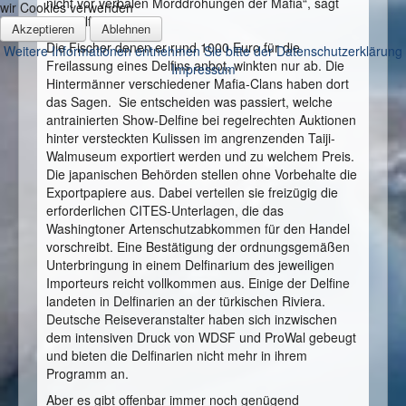
nicht vor verbalen Morddrohungen der Mafia“, sagt
wir Cookies verwenden
der Delfinschützer.
Akzeptieren
Ablehnen
Die Fischer denen er rund 1000 Euro für die
Weitere Informationen entnehmen Sie bitte der Datenschutzerklärung
Freilassung eines Delfins anbot, winkten nur ab. Die
Impressum
Hintermänner verschiedener Mafia-Clans haben dort
das Sagen. Sie entscheiden was passiert, welche
antrainierten Show-Delfine bei regelrechten Auktionen
hinter versteckten Kulissen im angrenzenden Taiji-
Walmuseum exportiert werden und zu welchem Preis.
Die japanischen Behörden stellen ohne Vorbehalte die
Exportpapiere aus. Dabei verteilen sie freizügig die
erforderlichen CITES-Unterlagen, die das
Washingtoner Artenschutzabkommen für den Handel
vorschreibt. Eine Bestätigung der ordnungsgemäßen
Unterbringung in einem Delfinarium des jeweiligen
Importeurs reicht vollkommen aus. Einige der Delfine
landeten in Delfinarien an der türkischen Riviera.
Deutsche Reiseveranstalter haben sich inzwischen
dem intensiven Druck von WDSF und ProWal gebeugt
und bieten die Delfinarien nicht mehr in ihrem
Programm an.
Aber es gibt offenbar immer noch genügend