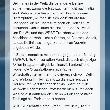
Delfinarien in der Welt, die gefangene Delfine
aufnehmen, zumal die Nachzuchten nicht nachhaltig
sind. Wüssten die Besucher über die grausamen
Hintergründe, würden sie sich vielleicht dreimal
überlegen, ob sie überhaupt noch ein Delfinarium
besuchen. Das ist auch die Hoffnung der Aktivisten
von ProWal und des WDSF. Trotzdem würde das
Abschlachten wohl nicht aufhören, so Andreas Morlok,
da das Delfinfleisch in ganz Japan zum Verzehr
angeboten würde.
In Zusammenarbeit mit der neu gegründeten Stiftung
SAVE Wildlife Conservation Fund, die auch die jetzige
Aktion in Japan maßgeblich finanziell unterstützte,
wollen die Organisationen japanische
Wirtschaftsunternehmen motovieren, sich vom Delfin-
und Walfang im Heimatland zu distanzieren. Lars
Gorschlüter, Vorsitzender der SAVE-Stiftung: “Die
weltweiten öffentlichen Proteste werden lauter, doch
wir sind erst dann am Ziel, wenn wir dieser brutalen
Treibjagd ein Ende gesetzt haben.“
WDSF-Geschäftsführer Jürgen Ortmüller: „Die für