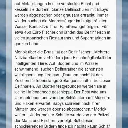
auf Metallstangen in eine versteckte Bucht und
kesseln sie dort ein. Ganze Delfinschulen mit Babys
werden abgestochen oder grausam ertränkt. Immer
wieder suchen die Meeressäuger im blutgetränkten
Wasser Kontakt zu ihren Familienangehörigen. Für
etwa 450 Euro Fischerlohn landet das Delfinfleisch in
vielen japanischen Restaurants und Supermärkten im
ganzen Land.
Morlok über die Brutalität der Delfinfischer: „Mehrere
Netzbarrikaden verhindern jede Fluchtmöglichkeit der
intelligenten Tiere. Auf Booten und im Wasser
schwimmend suchen Delfintrainer die schönsten
weiblichen Jungtiere aus. „Daumen hoch“ ist das
Zeichen für lebenslange Gefangenschaft in trostlosen
Delfinarien. An Booten festgebunden werden sie in
kleine Hafengehege geschleppt. Der Rest wird ans
Ufer getrieben und von den Schlächtern mit Messern
und Haken erwartet. Babys schreien nach ihren
Müttern und werden ebenso abgestochen.“ Morlok
weiter: „ Jeder meiner Schritte wurde von der Polizei,
der Mafia und Fischern verfolgt. Seit diesen
schockierenden Bildern finde ich nachts kaum Schlaf