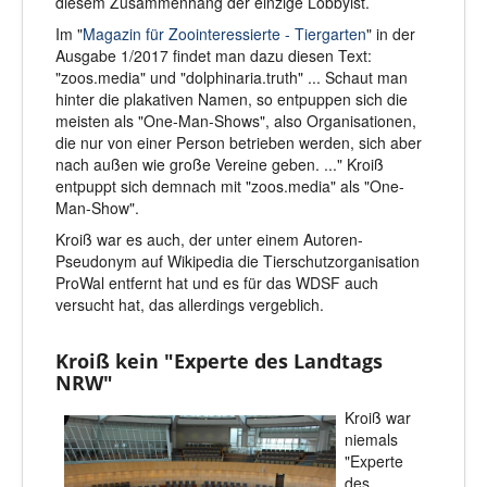
diesem Zusammenhang der einzige Lobbyist.
Im "
Magazin für Zoointeressierte - Tiergarten
" in der
Ausgabe 1/2017 findet man dazu diesen Text:
"zoos.media" und "dolphinaria.truth" ... Schaut man
hinter die plakativen Namen, so entpuppen sich die
meisten als "One-Man-Shows", also Organisationen,
die nur von einer Person betrieben werden, sich aber
nach außen wie große Vereine geben. ..." Kroiß
entpuppt sich demnach mit "zoos.media" als "One-
Man-Show".
Kroiß war es auch, der unter einem Autoren-
Pseudonym auf Wikipedia die Tierschutzorganisation
ProWal entfernt hat und es für das WDSF auch
versucht hat, das allerdings vergeblich.
Kroiß kein "Experte des Landtags
NRW"
Kroiß war
niemals
"Experte
des