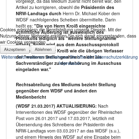
vorgelegt, da das Medium zuerst nicht bereit war, den
Artikel zu korrigieren, obwohl die
Präsidentin des
NRW-Landtags durch
Herrn Dr. Michael Kober dem
WDSF nachfolgendes Scheiben übermittelte. Darin
heißt es:
"Die von Herrn Kroiß eingereichte
Cookies erleichtern die Bereitstellung unserer Dienste. Mit der
schriftliche Äußerung ist ausweislich des
Nutzung dieser Webseite erklären Sie sich damit einverstanden, dass
Protokolls lediglich als "weitere Stellungnahme"
wir Cookies verwenden
erfasst. Somit wird aus dem Ausschussprotokoll
Akzeptieren
Ablehnen
deutlich, dass Herr Kroiß wie die übrigen Verfasser
der "weiteren Stellungnahmen" nicht als
Weitere Informationen entnehmen Sie bitte der Datenschutzerklärung
Sachverständiger zu der Anhörung im Ausschuss
Impressum
eingeladen war."
Rechtsabteilung des Mediums bezieht Stellung
gegenüber dem WDSF und ändert den
Medienbericht
(WDSF 21.03.2017) AKTUALISIERUNG:
Nach
Interventionen des WDSF gegenüber der Rheinischen
Post vom 26.01.2017 und 17.03.2017, letztlich mit
Übersendung des Schreibens der Präsidentin des
NRW-Landtags vom 03.03.2017 an das WDSF (s.u.),
und einem Hinweis des WDSF auf eine Eingabe beim