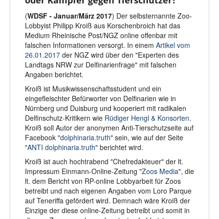
oder Kämpfer gegen Tierschützer?
(
WDSF - Januar/März 2017
) Der selbsternannte Zoo-
Lobbyist Philipp Kroiß aus Korschenbroich hat das
Medium Rheinische Post/NGZ online offenbar mit
falschen Informationen versorgt. In einem
Artikel vom
26.01.2017
der NGZ wird über den "Experten des
Landtags NRW zur Delfinarienfrage" mit falschen
Angaben berichtet.
Kroiß ist Musikwissenschaftsstudent und ein
eingefleischter Befürworter von Delfinarien wie in
Nürnberg und Duisburg und kooperiert mit radikalen
Delfinschutz-Kritikern wie
Rüdiger Hengl & Konsorten
.
Kroiß soll Autor der anonymen Anti-Tierschutzseite auf
Facebook "
dolphinaria.truth
" sein, wie auf der Seite
"
ANTI dolphinaria.truth
" berichtet wird.
Kroiß ist auch hochtrabend "Chefredakteuer" der lt.
Impressum Einmann-Online-Zeitung "
Zoos Media
", die
lt. dem Bericht von RP-online Lobbyarbeit für Zoos
betreibt und nach eigenen Angaben vom Loro Parque
auf Teneriffa gefördert wird. Demnach wäre Kroiß der
Einzige der diese online-Zeitung betreibt und somit in