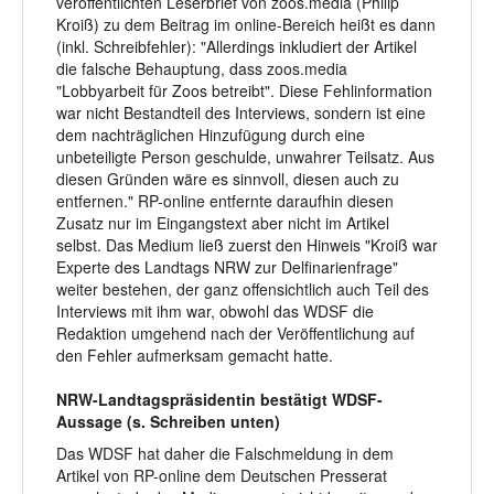
veröffentlichten Leserbrief von zoos.media (Philip
Kroiß) zu dem Beitrag im online-Bereich heißt es dann
(inkl. Schreibfehler): "Allerdings inkludiert der Artikel
die falsche Behauptung, dass zoos.media
"Lobbyarbeit für Zoos betreibt". Diese Fehlinformation
war nicht Bestandteil des Interviews, sondern ist eine
dem nachträglichen Hinzufügung durch eine
unbeteiligte Person geschulde, unwahrer Teilsatz. Aus
diesen Gründen wäre es sinnvoll, diesen auch zu
entfernen." RP-online entfernte daraufhin diesen
Zusatz nur im Eingangstext aber nicht im Artikel
selbst. Das Medium ließ zuerst den Hinweis "Kroiß war
Experte des Landtags NRW zur Delfinarienfrage"
weiter bestehen, der ganz offensichtlich auch Teil des
Interviews mit ihm war, obwohl das WDSF die
Redaktion umgehend nach der Veröffentlichung auf
den Fehler aufmerksam gemacht hatte.
NRW-Landtagspräsidentin bestätigt WDSF-
Aussage (s. Schreiben unten)
Das WDSF hat daher die Falschmeldung in dem
Artikel von RP-online dem Deutschen Presserat