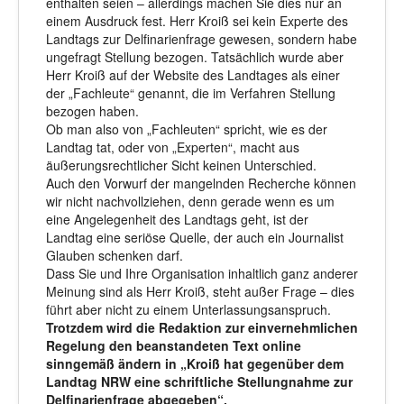
enthalten seien – allerdings machen Sie dies nur an
einem Ausdruck fest. Herr Kroiß sei kein Experte des
Landtags zur Delfinarienfrage gewesen, sondern habe
ungefragt Stellung bezogen. Tatsächlich wurde aber
Herr Kroiß auf der Website des Landtages als einer
der „Fachleute“ genannt, die im Verfahren Stellung
bezogen haben.
Ob man also von „Fachleuten“ spricht, wie es der
Landtag tat, oder von „Experten“, macht aus
äußerungsrechtlicher Sicht keinen Unterschied.
Auch den Vorwurf der mangelnden Recherche können
wir nicht nachvollziehen, denn gerade wenn es um
eine Angelegenheit des Landtags geht, ist der
Landtag eine seriöse Quelle, der auch ein Journalist
Glauben schenken darf.
Dass Sie und Ihre Organisation inhaltlich ganz anderer
Meinung sind als Herr Kroiß, steht außer Frage – dies
führt aber nicht zu einem Unterlassungsanspruch.
Trotzdem wird die Redaktion zur einvernehmlichen
Regelung den beanstandeten Text online
sinngemäß ändern in „Kroiß hat gegenüber dem
Landtag NRW eine schriftliche Stellungnahme zur
Delfinarienfrage abgegeben“.