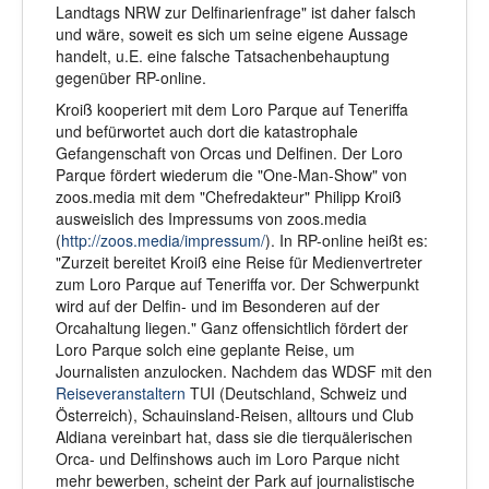
Landtags NRW zur Delfinarienfrage" ist daher falsch
und wäre, soweit es sich um seine eigene Aussage
handelt, u.E. eine falsche Tatsachenbehauptung
gegenüber RP-online.
Kroiß kooperiert mit dem Loro Parque auf Teneriffa
und befürwortet auch dort die katastrophale
Gefangenschaft von Orcas und Delfinen. Der Loro
Parque fördert wiederum die "One-Man-Show" von
zoos.media mit dem "Chefredakteur" Philipp Kroiß
ausweislich des Impressums von zoos.media
(
http://zoos.media/impressum/
). In RP-online heißt es:
"Zurzeit bereitet Kroiß eine Reise für Medienvertreter
zum Loro Parque auf Teneriffa vor. Der Schwerpunkt
wird auf der Delfin- und im Besonderen auf der
Orcahaltung liegen." Ganz offensichtlich fördert der
Loro Parque solch eine geplante Reise, um
Journalisten anzulocken. Nachdem das WDSF mit den
Reiseveranstaltern
TUI (Deutschland, Schweiz und
Österreich), Schauinsland-Reisen, alltours und Club
Aldiana vereinbart hat, dass sie die tierquälerischen
Orca- und Delfinshows auch im Loro Parque nicht
mehr bewerben, scheint der Park auf journalistische