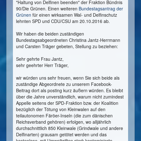
"Haltung von Delfinen beenden" der Fraktion Bündnis
90/Die Grünen. Einen weiteren
Bundestagsantrag der
Grünen
für einen wirksamen Wal- und Delfinschutz
lehnten SPD und CDU/CSU am 20.10.2016 ab.
Wir haben die beiden zuständigen
Bundestagsabgeordneten Christina Jantz-Herrmann
und Carsten Träger gebeten, Stellung zu beziehen:
Sehr gehrte Frau Jantz,
sehr geehrter Herr Träger,
wir würden uns sehr freuen, wenn Sie sich beide als
zuständige Abgeordnete zu unserem Facebook-
Beitrag dort als posting kurz äußern würden. Es bleibt
über die Jahre unverständlich, warum nicht zumindest
Appelle seitens der SPD-Fraktion bzw. der Koalition
bezüglich der Tötung von Kleinwalen auf den
teilautonomen Färöer-Inseln (die zum dänischen
Reichsverband gehören) erfolgen, wo alljährlich
durchschnittlich 850 Kleinwale (Grindwale und andere
Delfinarten) grausam getötet werden und das
kostenlose, mit Umweltgiften stark kontaminierte,