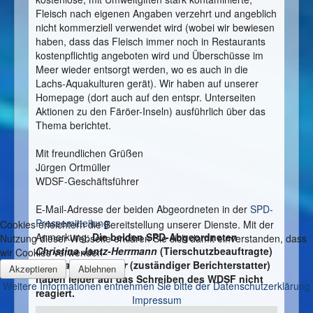
Fleisch nach eigenen Angaben verzehrt und angeblich
nicht kommerziell verwendet wird (wobei wir bewiesen
haben, dass das Fleisch immer noch in Restaurants
kostenpflichtig angeboten wird und Überschüsse im
Meer wieder entsorgt werden, wo es auch in die
Lachs-Aquakulturen gerät). Wir haben auf unserer
Homepage (dort auch auf den entspr. Unterseiten
Aktionen zu den Färöer-Inseln) ausführlich über das
Thema berichtet.
Mit freundlichen Grüßen
Jürgen Ortmüller
WDSF-Geschäftsführer
E-Mail-Adresse der beiden Abgeordneten in der
SPD-
Pressemitteilung
Cookies erleichtern die Bereitstellung unserer Dienste. Mit der
Anmerkung:
Die beiden SPD-Abgeordneten
Nutzung dieser Webseite erklären Sie sich damit einverstanden, dass
Christina Jantz-Herrmann
(Tierschutzbeauftragte)
wir Cookies verwenden
und
Carsten Träger
(zuständiger Berichterstatter)
Akzeptieren
Ablehnen
haben leider auf das Schreiben des WDSF nicht
Weitere Informationen entnehmen Sie bitte der Datenschutzerklärung
reagiert.
Impressum