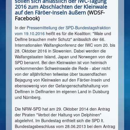
sollen sich anlässlich der IWC-Tagung
2016 zum Abschlachten der Kleinwale
auf den Färöer-Inseln äußern
(WDSF-
Facebook)
In der
Pressemitteilung der SPD-Bundestagsfraktion
vom 19.10.2016
heißt es für die Koalition: "Wale und
Delfine brauchen mehr Schutz" anlässlich der 66.
Internationalen Walfangkonferenz der IWC vom 20. bis
28. Oktober 2016 in Slowenien. Dabei werden die
Walfangstaaten Island, Japan und Norwegen von der
SPD benannt. Bei den Kleinwalen ist von heimisch
vorkommenden Schweinswale die Rede - aber nicht
von der alljährlichen teilweise über tausendfachen
Bejagung von Kleinwalen auf den Färöer-Inseln und
ebensowenig von der Gefangenschaftshaltung von
Delfinen in Delfinarien im eigenen Land in Duisburg
und Nürnberg.
Die NRW-SPD hat am 29. Oktober 2014 den Antrag
der Piraten "Verbot der Haltung von Delphinen"
abgelehnt. Im Bundestag enthielt sich die SPD lt.
Bundestagsbeschluss vom 28.06.2013 bei dem Antrag