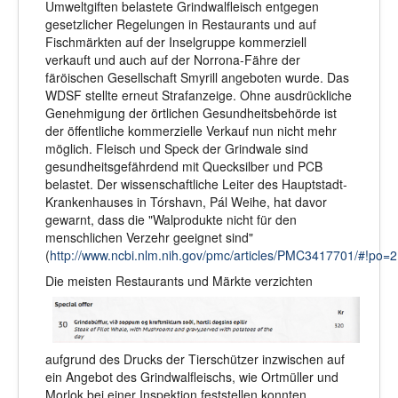
Umweltgiften belastete Grindwalfleisch entgegen
gesetzlicher Regelungen in Restaurants und auf
Fischmärkten auf der Inselgruppe kommerziell
verkauft und auch auf der Norrona-Fähre der
färöischen Gesellschaft Smyrill angeboten wurde. Das
WDSF stellte erneut Strafanzeige. Ohne ausdrückliche
Genehmigung der örtlichen Gesundheitsbehörde ist
der öffentliche kommerzielle Verkauf nun nicht mehr
möglich. Fleisch und Speck der Grindwale sind
gesundheitsgefährdend mit Quecksilber und PCB
belastet. Der wissenschaftliche Leiter des Hauptstadt-
Krankenhauses in Tórshavn, Pál Weihe, hat davor
gewarnt, dass die "Walprodukte nicht für den
menschlichen Verzehr geeignet sind"
(
http://www.ncbi.nlm.nih.gov/pmc/articles/PMC3417701/#!po=
D
ie meisten Restaurants und Märkte verzichten
aufgrund des Drucks der Tierschützer inzwischen auf
ein Angebot des Grindwalfleischs, wie Ortmüller und
Morlok bei einer Inspektion feststellen konnten.