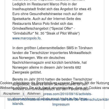
Lediglich im Restaurant Marco Polo in der
Inselhauptstadt findet sich das Angebot für etwa 45
Euro ohne Gesundheitshinweise noch auf der
Speisekarte. Auch auf der Internet-Seite des
Restaurants Marco Polo findet sich das
Grindwalfleischangebot ("Special Offer" -
"Grindabúffur" Nr. 30 "
Steak of Pilot Whale
")
www.marcopolo.fo
.
In dem größten Lebensmittelladen SMS in Tórshavn
fanden die Tierschützer importiertes Minkwalfleisch
aus Norwegen. Wie ein deutsches
Nachrichtenmagazin erst kürzlich berichtete, hat
Norwegen alleine in diesem Jahr bereits 682
Zwergwale getötet.
Bereits im Jahr 2010 hatten die beiden Tierschützer
Cookies erleichtern die Bereitstellung unserer Dienste. Mit der Nutzung
aufgedeckt, dass es einen Schwarzmarkt für den
Webseite erklären Sie sich damit einverstanden, dass wir Cookies ve
Verkauf von Grindwalfleisch auf den Färöer-Inseln
Akzeptieren
Ablehnen
gibt:
http://en.mercopress.com/2010/09/16/activists-
show-evidence-of-whale-meat-trade-in-the-faroe-
Weitere Informationen entnehmen Sie bitte der Datenschutzerklä
islands
.
Impressum