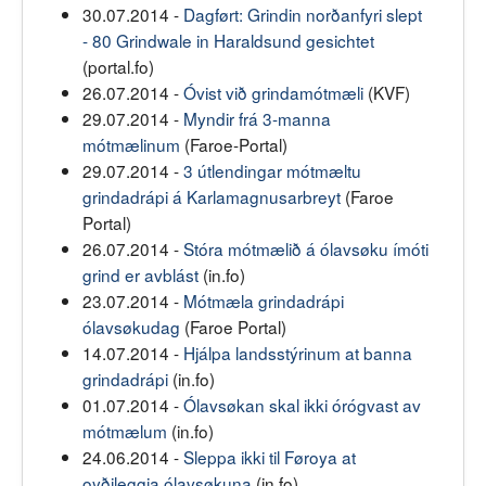
30.07.2014 -
Dagført: Grindin norðanfyri slept
- 80 Grindwale in Haraldsund gesichtet
(portal.fo)
26.07.2014 -
Óvist við grindamótmæli
(KVF)
29.07.2014 -
Myndir frá 3-manna
mótmælinum
(Faroe-Portal)
29.07.2014 -
3 útlendingar mótmæltu
grindadrápi á Karlamagnusarbreyt
(Faroe
Portal)
26.07.2014 -
Stóra mótmælið á ólavsøku ímóti
grind er avblást
(in.fo)
23.07.2014 -
Mótmæla grindadrápi
ólavsøkudag
(Faroe Portal)
14.07.2014 -
Hjálpa landsstýrinum at banna
grindadrápi
(in.fo)
01.07.2014 -
Ólavsøkan skal ikki órógvast av
mótmælum
(in.fo)
24.06.2014 -
Sleppa ikki til Føroya at
oyðileggja ólavsøkuna
(in.fo)