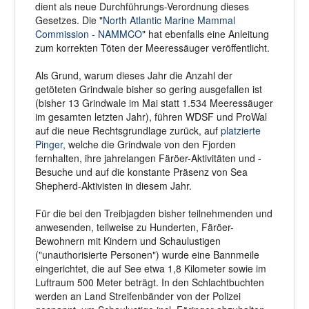
dient als neue Durchführungs-Verordnung dieses
Gesetzes. Die "
North Atlantic Marine Mammal
Commission - NAMMCO
" hat ebenfalls eine Anleitung
zum korrekten Töten der Meeressäuger veröffentlicht.
Als Grund, warum dieses Jahr die Anzahl der
getöteten Grindwale bisher so gering ausgefallen ist
(bisher 13 Grindwale im Mai statt 1.534 Meeressäuger
im gesamten letzten Jahr), führen WDSF und ProWal
auf die neue Rechtsgrundlage zurück, auf
platzierte
Pinger,
welche die Grindwale von den Fjorden
fernhalten, ihre jahrelangen Färöer-Aktivitäten und -
Besuche und auf die konstante Präsenz von Sea
Shepherd-Aktivisten in diesem Jahr.
Für die bei den Treibjagden bisher teilnehmenden und
anwesenden, teilweise zu Hunderten, Färöer-
Bewohnern mit Kindern und Schaulustigen
("unauthorisierte Personen") wurde eine Bannmeile
eingerichtet, die auf See etwa 1,8 Kilometer sowie im
Luftraum 500 Meter beträgt. In den Schlachtbuchten
werden an Land Streifenbänder von der Polizei