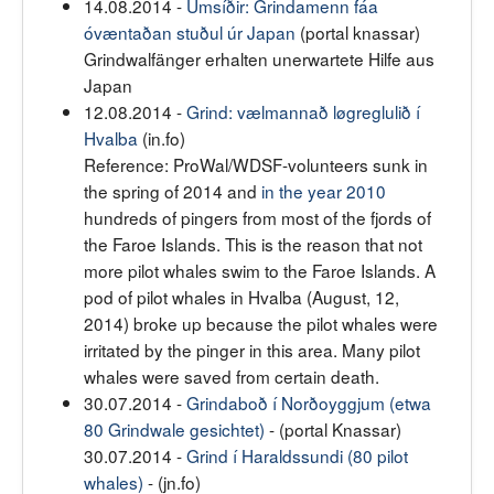
14.08.2014 -
Umsíðir: Grindamenn fáa
óvæntaðan stuðul úr Japan
(portal knassar)
Grindwalfänger erhalten unerwartete Hilfe aus
Japan
12.08.2014 -
Grind: vælmannað løgreglulið í
Hvalba
(in.fo)
Reference:
ProWal/WDSF-volunteers sunk in
the spring of 2014 and
in the year 2010
hundreds of pingers from most of the fjords of
the Faroe Islands. This is the reason that not
more pilot whales swim to the Faroe Islands. A
pod of pilot whales in Hvalba (August, 12,
2014) broke up because the pilot whales were
irritated by the pinger in this area. Many pilot
whales were saved from certain death.
30.07.2014 -
Grindaboð í Norðoyggjum
(etwa
80 Grindwale gesichtet)
- (portal Knassar)
30.07.2014 -
Grind í Haraldssundi (80 pilot
whales)
- (jn.fo)