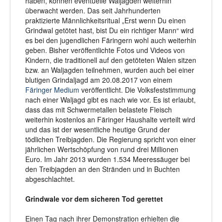
haben, können eventuelle Waljagden weiterhin
überwacht werden. Das seit Jahrhunderten
praktizierte Männlichkeitsritual „Erst wenn Du einen
Grindwal getötet hast, bist Du ein richtiger Mann“ wird
es bei den jugendlichen Färingern wohl auch weiterhin
geben. Bisher veröffentlichte Fotos und Videos von
Kindern, die traditionell auf den getöteten Walen sitzen
bzw. an Waljagden teilnehmen, wurden auch bei einer
blutigen Grindaljagd am 20.08.2017 von einem
Färinger Medium
veröffentlicht. Die Volksfeststimmung
nach einer Waljagd gibt es nach wie vor. Es ist erlaubt,
dass das mit Schwermetallen belastete Fleisch
weiterhin kostenlos an Färinger Haushalte verteilt wird
und das ist der wesentliche heutige Grund der
tödlichen Treibjagden. Die Regierung spricht von einer
jährlichen Wertschöpfung von rund drei Millionen
Euro. Im Jahr 2013 wurden 1.534 Meeressäuger bei
den Treibjagden an den Stränden und in Buchten
abgeschlachtet.
Grindwale vor dem sicheren Tod gerettet
Einen Tag nach ihrer Demonstration erhielten die