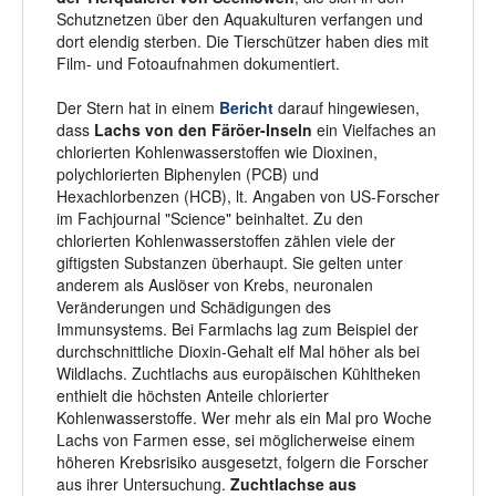
Schutznetzen über den Aquakulturen verfangen und
dort elendig sterben. Die Tierschützer haben dies mit
Film- und Fotoaufnahmen dokumentiert.
Der Stern hat in einem
Bericht
darauf hingewiesen,
dass
Lachs von den Färöer-Inseln
ein Vielfaches an
chlorierten Kohlenwasserstoffen wie Dioxinen,
polychlorierten Biphenylen (PCB) und
Hexachlorbenzen (HCB), lt. Angaben von US-Forscher
im Fachjournal "Science" beinhaltet. Zu den
chlorierten Kohlenwasserstoffen zählen viele der
giftigsten Substanzen überhaupt. Sie gelten unter
anderem als Auslöser von Krebs, neuronalen
Veränderungen und Schädigungen des
Immunsystems. Bei Farmlachs lag zum Beispiel der
durchschnittliche Dioxin-Gehalt elf Mal höher als bei
Wildlachs. Zuchtlachs aus europäischen Kühltheken
enthielt die höchsten Anteile chlorierter
Kohlenwasserstoffe. Wer mehr als ein Mal pro Woche
Lachs von Farmen esse, sei möglicherweise einem
höheren Krebsrisiko ausgesetzt, folgern die Forscher
aus ihrer Untersuchung.
Zuchtlachse aus