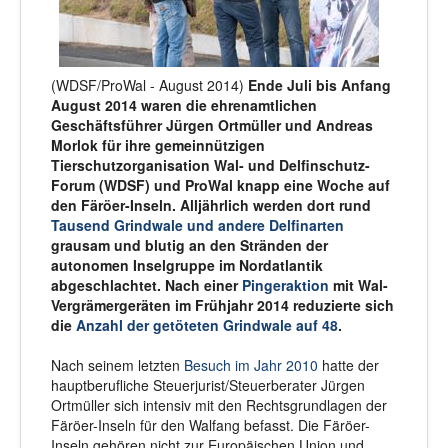
(WDSF/ProWal - August 2014)
Ende Juli bis Anfang
August 2014 waren die ehrenamtlichen
Geschäftsführer Jürgen Ortmüller und Andreas
Morlok für ihre gemeinnützigen
Tierschutzorganisation Wal- und Delfinschutz-
Forum (WDSF) und ProWal knapp eine Woche auf
den Färöer-Inseln. Alljährlich werden dort rund
Tausend Grindwale und andere Delfinarten
grausam und blutig an den Stränden der
autonomen Inselgruppe im Nordatlantik
abgeschlachtet. Nach einer
Pingeraktion
mit Wal-
Vergrämergeräten im Frühjahr 2014 reduzierte sich
die
Anzahl der getöteten Grindwale auf 48
.
Nach seinem letzten
Besuch im Jahr 2010
hatte der
hauptberufliche Steuerjurist/Steuerberater Jürgen
Ortmüller sich intensiv mit den Rechtsgrundlagen der
Färöer-Inseln für den Walfang befasst. Die Färöer-
Inseln gehören nicht zur Europäischen Union und