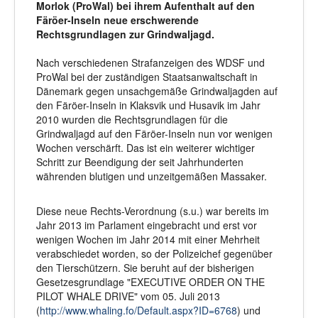
Morlok (Pro
Wal) bei ihrem Aufenthalt auf den
Färöer-Inseln neue erschwerende
Rechtsgrundlagen zur Grindwaljagd.
Nach verschiedenen Strafanzeigen des WDSF und
ProWal bei der zuständigen Staatsanwaltschaft in
Dänemark gegen unsachgemäße Grindwaljagden auf
den Färöer-Inseln in Klaksvik und Husavik im Jahr
2010 wurden die Rechtsgrundlagen für die
Grindwaljagd auf den Färöer-Inseln nun vor wenigen
Wochen verschärft. Das ist ein weiterer wichtiger
Schritt zur Beendigung der seit Jahrhunderten
währenden blutigen und unzeitgemäßen Massaker.
Diese neue Rechts-Verordnung (s.u.) war bereits im
Jahr 2013 im Parlament eingebracht und erst vor
wenigen Wochen im Jahr 2014 mit einer Mehrheit
verabschiedet worden, so der Polizeichef gegenüber
den Tierschützern. Sie beruht auf der bisherigen
Gesetzesgrundlage "EXECUTIVE ORDER ON THE
PILOT WHALE DRIVE" vom 05. Juli 2013
(
http://www.whaling.fo/Default.aspx?ID=6768
) und