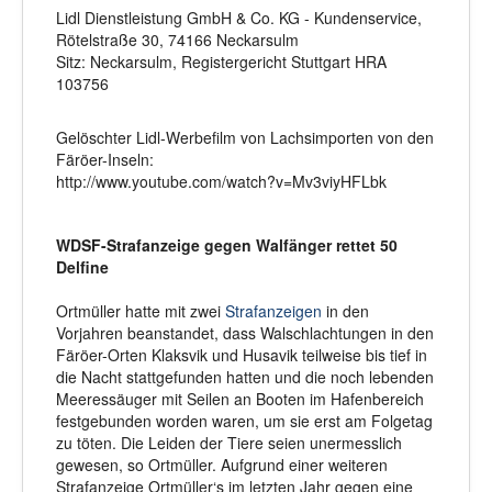
Lidl Dienstleistung GmbH & Co. KG - Kundenservice,
Rötelstraße 30, 74166 Neckarsulm
Sitz: Neckarsulm, Registergericht Stuttgart HRA
103756
Gelöschter Lidl-Werbefilm von Lachsimporten von den
Färöer-Inseln:
http://www.youtube.com/watch?v=Mv3viyHFLbk
WDSF-Strafanzeige gegen Walfänger rettet 50
Delfine
Ortmüller hatte mit zwei
Strafanzeigen
in den
Vorjahren beanstandet, dass Walschlachtungen in den
Färöer-Orten Klaksvik und Husavik teilweise bis tief in
die Nacht stattgefunden hatten und die noch lebenden
Meeressäuger mit Seilen an Booten im Hafenbereich
festgebunden worden waren, um sie erst am Folgetag
zu töten. Die Leiden der Tiere seien unermesslich
gewesen, so Ortmüller. Aufgrund einer weiteren
Strafanzeige Ortmüller‘s im letzten Jahr gegen eine