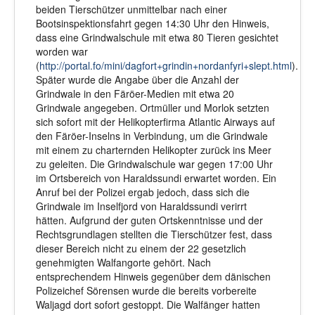
beiden Tierschützer unmittelbar nach einer
Bootsinspektionsfahrt gegen 14:30 Uhr den Hinweis,
dass eine Grindwalschule mit etwa 80 Tieren gesichtet
worden war
(
http://portal.fo/mini/dagfort+grindin+nordanfyri+slept.html
).
Später wurde die Angabe über die Anzahl der
Grindwale in den Färöer-Medien mit etwa 20
Grindwale angegeben. Ortmüller und Morlok setzten
sich sofort mit der Helikopterfirma Atlantic Airways auf
den Färöer-Inselns in Verbindung, um die Grindwale
mit einem zu charternden Helikopter zurück ins Meer
zu geleiten. Die Grindwalschule war gegen 17:00 Uhr
im Ortsbereich von Haraldssundi erwartet worden. Ein
Anruf bei der Polizei ergab jedoch, dass sich die
Grindwale im Inselfjord von Haraldssundi verirrt
hätten. Aufgrund der guten Ortskenntnisse und der
Rechtsgrundlagen stellten die Tierschützer fest, dass
dieser Bereich nicht zu einem der 22 gesetzlich
genehmigten Walfangorte gehört. Nach
entsprechendem Hinweis gegenüber dem dänischen
Polizeichef Sörensen wurde die bereits vorbereite
Waljagd dort sofort gestoppt. Die Walfänger hatten